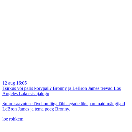
12 aug 16:05
Tsirkus või päris korvpall? Bronny ja LeBron James teevad Los
Angeles Lakersis ajalugu
Suure saavutuse lävel on liiga läbi aegade üks paremaid mängijaid
LeBron James ja tema poeg Bronny.
loe rohkem