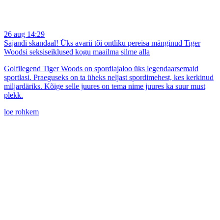
26 aug 14:29
Sajandi skandaal! Üks avarii tõi ontliku pereisa mänginud Tiger
Woodsi seksiseiklused kogu maailma silme alla
Golfilegend Tiger Woods on spordiajaloo üks legendaarsemaid
sportlasi. Praeguseks on ta üheks neljast spordimehest, kes kerkinud
miljardäriks. Kõige selle juures on tema nime juures ka suur must
plekk.
loe rohkem