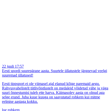
22 juuli 17:57
Eesti spordi suurepärane aasta. Suurtele üllatustele järgnevad veelgi
suuremad üllatused!
Eesti tippsport ei ole viimasel ajal elanud kõige paremaid aegu.
Rahvusvahelistelt tiitlivõistlustelt on medaleid võidetud vähe ja väga
suuri õnnestumisi tuleb ette harva. Käimasolev aasta on olnud aga
selge erand. Juba kuue kuuga on saavutatud rohkem kui mitme
eelmise aastaga kokku.
loe rohkem