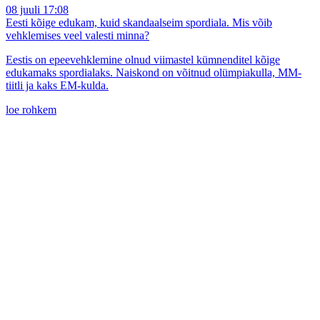
08 juuli 17:08
Eesti kõige edukam, kuid skandaalseim spordiala. Mis võib
vehklemises veel valesti minna?
Eestis on epeevehklemine olnud viimastel kümnenditel kõige
edukamaks spordialaks. Naiskond on võitnud olümpiakulla, MM-
tiitli ja kaks EM-kulda.
loe rohkem