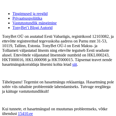
Tingimused ja reeglid
Privaatsuspoliitika
Vastutustundlik mängimine
TonyBet’i Blogi Autorid
TonyBet OÜ on asutatud Eesti Vabariigis, registrikood 12103082, ja
ettevõtte registreeritud tegevuskoha aadress on Parnu mnt 31-53,
10119, Tallinn, Estonia. TonyBet OÜ-l on Eesti Maksu- ja
Tolliameti väljastatud litsents ning ettevõte tegutseb Eesti seaduste
alusel. Ettevõttele väljastatud litsentside numbrid on HKL000243,
HKT000016, HKL000098 ja HKT000015. Täpsemat teavet nende
hasartmängukorraldaja litsentsi kohta leiad
siit
.
Tähelepanu! Tegemist on hasartmängu reklaamiga. Hasartmäng pole
sobiv viis rahaliste probleemide lahendamiseks. Tutvuge reeglitega
ja käituge vastutustundlikult!
Kui tunnete, et hasartmängud on muutumas probleemseks, võtke
ühendust
15410.ee