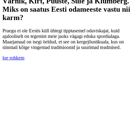
Värnik, Kirt, Puuste, Sule ja Klumberg.
Miks on saatus Eesti odameeste vastu nii
karm?
Praegu ei ole Eestis küll ühtegi tipptasemel odaviskajat, kuid
ajalooliselt on tegemist meie jaoks vägagi eduka spordialaga.
Maarjamaal on isegi öeldud, et see on kergejõustikuala, kus on
siinmail kõige vingemad traditsioonid ja suurimad teadmised.
loe rohkem