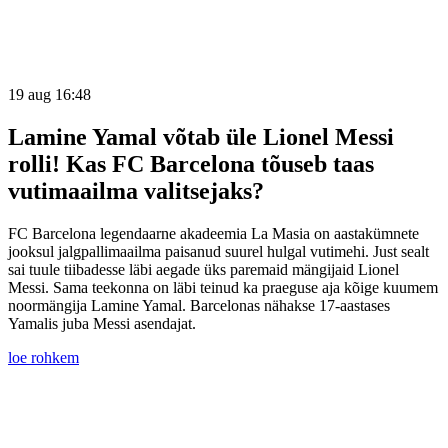
19 aug 16:48
Lamine Yamal võtab üle Lionel Messi
rolli! Kas FC Barcelona tõuseb taas
vutimaailma valitsejaks?
FC Barcelona legendaarne akadeemia La Masia on aastakümnete
jooksul jalgpallimaailma paisanud suurel hulgal vutimehi. Just sealt
sai tuule tiibadesse läbi aegade üks paremaid mängijaid Lionel
Messi. Sama teekonna on läbi teinud ka praeguse aja kõige kuumem
noormängija Lamine Yamal. Barcelonas nähakse 17-aastases
Yamalis juba Messi asendajat.
loe rohkem