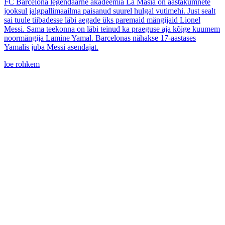
FC Barcelona legendaarne akadeemia La Masia on aastakümnete
jooksul jalgpallimaailma paisanud suurel hulgal vutimehi. Just sealt
sai tuule tiibadesse läbi aegade üks paremaid mängijaid Lionel
Messi. Sama teekonna on läbi teinud ka praeguse aja kõige kuumem
noormängija Lamine Yamal. Barcelonas nähakse 17-aastases
Yamalis juba Messi asendajat.
loe rohkem