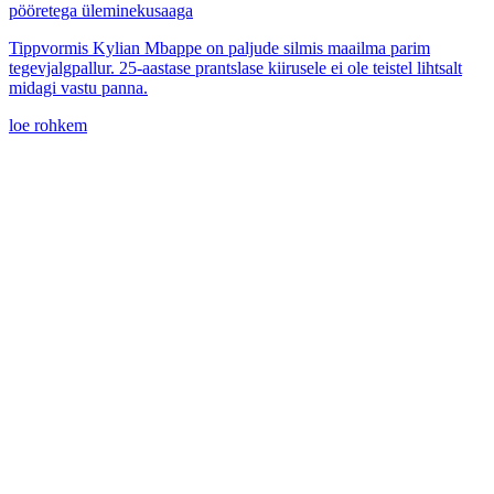
pööretega üleminekusaaga
Tippvormis Kylian Mbappe on paljude silmis maailma parim
tegevjalgpallur. 25-aastase prantslase kiirusele ei ole teistel lihtsalt
midagi vastu panna.
loe rohkem