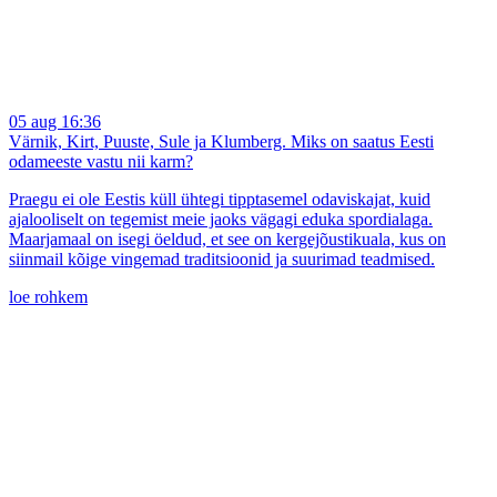
05 aug 16:36
Värnik, Kirt, Puuste, Sule ja Klumberg. Miks on saatus Eesti
odameeste vastu nii karm?
Praegu ei ole Eestis küll ühtegi tipptasemel odaviskajat, kuid
ajalooliselt on tegemist meie jaoks vägagi eduka spordialaga.
Maarjamaal on isegi öeldud, et see on kergejõustikuala, kus on
siinmail kõige vingemad traditsioonid ja suurimad teadmised.
loe rohkem