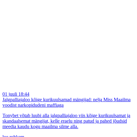
01 juuli 18:44
Jalgpalliajaloo kõige kurikuulsamad mängijad: nelja Miss Maailma
voodist narkopidudeni maffiaga
Tonybet võtab luubi alla jalgpalliajaloo viis kõige kurikuulsamat ja
skandaalsemat mängijat, kelle eraelu ning patud ja pahed jõudsid
meedia kaudu kogu maailma silme alla.
loe rohkem