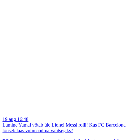
19 aug 16:48
Lamine Yamal võtab üle Lionel Messi rolli! Kas FC Barcelona
tõuseb taas vutimaailma valitsejaks?