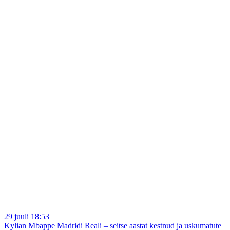
29 juuli 18:53
Kylian Mbappe Madridi Reali – seitse aastat kestnud ja uskumatute