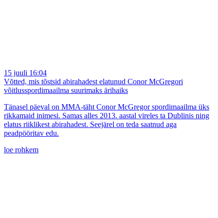
15 juuli 16:04
Võtted, mis tõstsid abirahadest elatunud Conor McGregori
võitlusspordimaailma suurimaks ärihaiks
Tänasel päeval on MMA-täht Conor McGregor spordimaailma üks
rikkamaid inimesi. Samas alles 2013. aastal vireles ta Dublinis ning
elatus riiklikest abirahadest. Seejärel on teda saatnud aga
peadpööritav edu.
loe rohkem