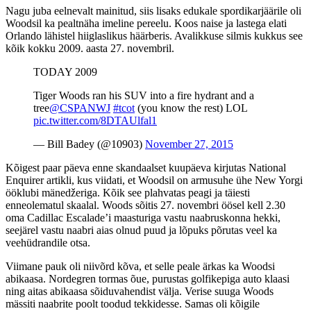
Nagu juba eelnevalt mainitud, siis lisaks edukale spordikarjäärile oli
Woodsil ka pealtnäha imeline pereelu. Koos naise ja lastega elati
Orlando lähistel hiiglaslikus häärberis. Avalikkuse silmis kukkus see
kõik kokku 2009. aasta 27. novembril.
TODAY 2009
Tiger Woods ran his SUV into a fire hydrant and a
tree
@CSPANWJ
#tcot
(you know the rest) LOL
pic.twitter.com/8DTAUlfal1
— Bill Badey (@10903)
November 27, 2015
Kõigest paar päeva enne skandaalset kuupäeva kirjutas National
Enquirer artikli, kus viidati, et Woodsil on armusuhe ühe New Yorgi
ööklubi mänedžeriga. Kõik see plahvatas peagi ja täiesti
enneolematul skaalal. Woods sõitis 27. novembri öösel kell 2.30
oma Cadillac Escalade’i maasturiga vastu naabruskonna hekki,
seejärel vastu naabri aias olnud puud ja lõpuks põrutas veel ka
veehüdrandile otsa.
Viimane pauk oli niivõrd kõva, et selle peale ärkas ka Woodsi
abikaasa. Nordegren tormas õue, purustas golfikepiga auto klaasi
ning aitas abikaasa sõiduvahendist välja. Verise suuga Woods
mässiti naabrite poolt toodud tekkidesse. Samas oli kõigile