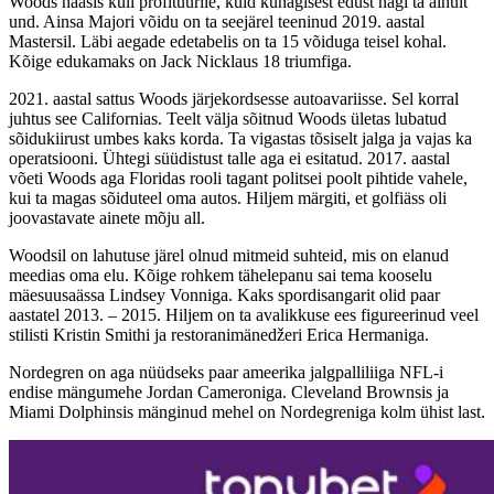
Woods naasis küll profituurile, kuid kunagisest edust nägi ta ainult
und. Ainsa Majori võidu on ta seejärel teeninud 2019. aastal
Mastersil. Läbi aegade edetabelis on ta 15 võiduga teisel kohal.
Kõige edukamaks on Jack Nicklaus 18 triumfiga.
2021. aastal sattus Woods järjekordsesse autoavariisse. Sel korral
juhtus see Californias. Teelt välja sõitnud Woods ületas lubatud
sõidukiirust umbes kaks korda. Ta vigastas tõsiselt jalga ja vajas ka
operatsiooni. Ühtegi süüdistust talle aga ei esitatud. 2017. aastal
võeti Woods aga Floridas rooli tagant politsei poolt pihtide vahele,
kui ta magas sõiduteel oma autos. Hiljem märgiti, et golfiäss oli
joovastavate ainete mõju all.
Woodsil on lahutuse järel olnud mitmeid suhteid, mis on elanud
meedias oma elu. Kõige rohkem tähelepanu sai tema kooselu
mäesuusaässa Lindsey Vonniga. Kaks spordisangarit olid paar
aastatel 2013. – 2015. Hiljem on ta avalikkuse ees figureerinud veel
stilisti Kristin Smithi ja restoranimänedžeri Erica Hermaniga.
Nordegren on aga nüüdseks paar ameerika jalgpalliliiga NFL-i
endise mängumehe Jordan Cameroniga. Cleveland Brownsis ja
Miami Dolphinsis mänginud mehel on Nordegreniga kolm ühist last.