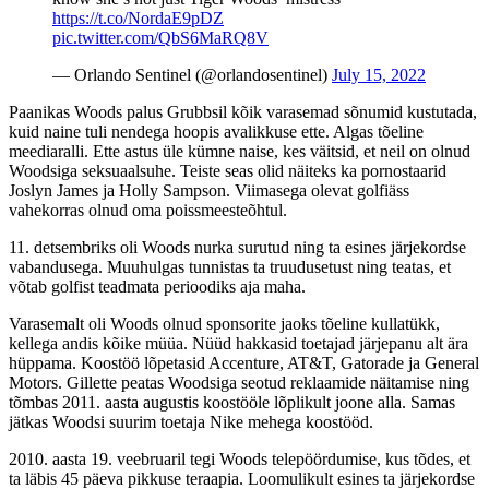
https://t.co/NordaE9pDZ
pic.twitter.com/QbS6MaRQ8V
— Orlando Sentinel (@orlandosentinel)
July 15, 2022
Paanikas Woods palus Grubbsil kõik varasemad sõnumid kustutada,
kuid naine tuli nendega hoopis avalikkuse ette. Algas tõeline
meediaralli. Ette astus üle kümne naise, kes väitsid, et neil on olnud
Woodsiga seksuaalsuhe. Teiste seas olid näiteks ka pornostaarid
Joslyn James ja Holly Sampson. Viimasega olevat golfiäss
vahekorras olnud oma poissmeesteõhtul.
11. detsembriks oli Woods nurka surutud ning ta esines järjekordse
vabandusega. Muuhulgas tunnistas ta truudusetust ning teatas, et
võtab golfist teadmata perioodiks aja maha.
Varasemalt oli Woods olnud sponsorite jaoks tõeline kullatükk,
kellega andis kõike müüa. Nüüd hakkasid toetajad järjepanu alt ära
hüppama. Koostöö lõpetasid Accenture, AT&T, Gatorade ja General
Motors. Gillette peatas Woodsiga seotud reklaamide näitamise ning
tõmbas 2011. aasta augustis koostööle lõplikult joone alla. Samas
jätkas Woodsi suurim toetaja Nike mehega koostööd.
2010. aasta 19. veebruaril tegi Woods telepöördumise, kus tõdes, et
ta läbis 45 päeva pikkuse teraapia. Loomulikult esines ta järjekordse