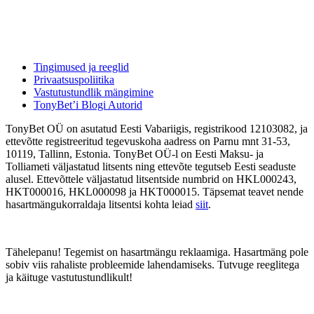
Tingimused ja reeglid
Privaatsuspoliitika
Vastutustundlik mängimine
TonyBet’i Blogi Autorid
TonyBet OÜ on asutatud Eesti Vabariigis, registrikood 12103082, ja
ettevõtte registreeritud tegevuskoha aadress on Parnu mnt 31-53,
10119, Tallinn, Estonia. TonyBet OÜ-l on Eesti Maksu- ja
Tolliameti väljastatud litsents ning ettevõte tegutseb Eesti seaduste
alusel. Ettevõttele väljastatud litsentside numbrid on HKL000243,
HKT000016, HKL000098 ja HKT000015. Täpsemat teavet nende
hasartmängukorraldaja litsentsi kohta leiad
siit
.
Tähelepanu! Tegemist on hasartmängu reklaamiga. Hasartmäng pole
sobiv viis rahaliste probleemide lahendamiseks. Tutvuge reeglitega
ja käituge vastutustundlikult!