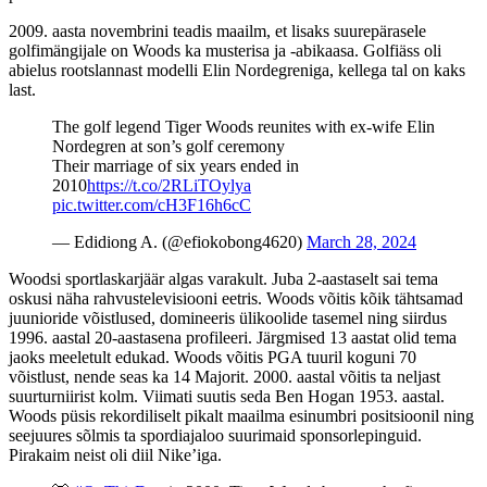
2009. aasta novembrini teadis maailm, et lisaks suurepärasele
golfimängijale on Woods ka musterisa ja -abikaasa. Golfiäss oli
abielus rootslannast modelli Elin Nordegreniga, kellega tal on kaks
last.
The golf legend Tiger Woods reunites with ex-wife Elin
Nordegren at son’s golf ceremony
Their marriage of six years ended in
2010
https://t.co/2RLiTOylya
pic.twitter.com/cH3F16h6cC
— Edidiong A. (@efiokobong4620)
March 28, 2024
Woodsi sportlaskarjäär algas varakult. Juba 2-aastaselt sai tema
oskusi näha rahvustelevisiooni eetris. Woods võitis kõik tähtsamad
juunioride võistlused, domineeris ülikoolide tasemel ning siirdus
1996. aastal 20-aastasena profileeri. Järgmised 13 aastat olid tema
jaoks meeletult edukad. Woods võitis PGA tuuril koguni 70
võistlust, nende seas ka 14 Majorit. 2000. aastal võitis ta neljast
suurturniirist kolm. Viimati suutis seda Ben Hogan 1953. aastal.
Woods püsis rekordiliselt pikalt maailma esinumbri positsioonil ning
seejuures sõlmis ta spordiajaloo suurimaid sponsorlepinguid.
Pirakaim neist oli diil Nike’iga.