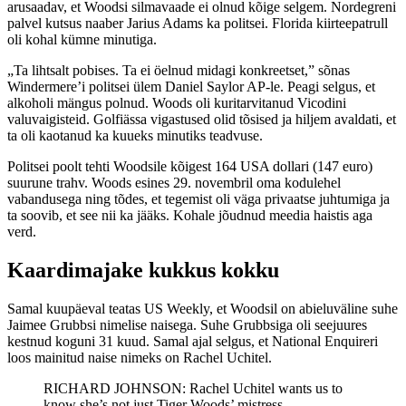
arusaadav, et Woodsi silmavaade ei olnud kõige selgem. Nordegreni
palvel kutsus naaber Jarius Adams ka politsei. Florida kiirteepatrull
oli kohal kümne minutiga.
„Ta lihtsalt pobises. Ta ei öelnud midagi konkreetset,” sõnas
Windermere’i politsei ülem Daniel Saylor AP-le. Peagi selgus, et
alkoholi mängus polnud. Woods oli kuritarvitanud Vicodini
valuvaigisteid. Golfiässa vigastused olid tõsised ja hiljem avaldati, et
ta oli kaotanud ka kuueks minutiks teadvuse.
Politsei poolt tehti Woodsile kõigest 164 USA dollari (147 euro)
suurune trahv. Woods esines 29. novembril oma kodulehel
vabandusega ning tõdes, et tegemist oli väga privaatse juhtumiga ja
ta soovib, et see nii ka jääks. Kohale jõudnud meedia haistis aga
verd.
Kaardimajake kukkus kokku
Samal kuupäeval teatas US Weekly, et Woodsil on abieluväline suhe
Jaimee Grubbsi nimelise naisega. Suhe Grubbsiga oli seejuures
kestnud koguni 31 kuud. Samal ajal selgus, et National Enquireri
loos mainitud naise nimeks on Rachel Uchitel.
RICHARD JOHNSON: Rachel Uchitel wants us to
know she’s not just Tiger Woods’ mistress