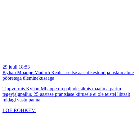
29 juuli 18:53
Kylian Mbappe Madridi Reali – seitse aastat kestnud ja uskumatute
pööretega üleminekusaaga
Tippvormis Kylian Mbappe on paljude silmis maailma parim
tegevjalgpallur. 25-aastase prantslase kiirusele ei ole teistel lihtsalt
midagi vastu panna.
LOE ROHKEM