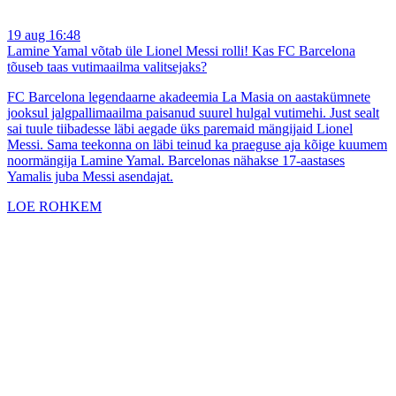
19 aug 16:48
Lamine Yamal võtab üle Lionel Messi rolli! Kas FC Barcelona
tõuseb taas vutimaailma valitsejaks?
FC Barcelona legendaarne akadeemia La Masia on aastakümnete
jooksul jalgpallimaailma paisanud suurel hulgal vutimehi. Just sealt
sai tuule tiibadesse läbi aegade üks paremaid mängijaid Lionel
Messi. Sama teekonna on läbi teinud ka praeguse aja kõige kuumem
noormängija Lamine Yamal. Barcelonas nähakse 17-aastases
Yamalis juba Messi asendajat.
LOE ROHKEM