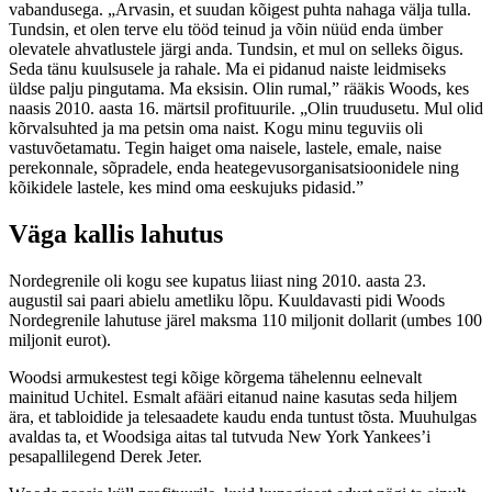
vabandusega. „Arvasin, et suudan kõigest puhta nahaga välja tulla.
Tundsin, et olen terve elu tööd teinud ja võin nüüd enda ümber
olevatele ahvatlustele järgi anda. Tundsin, et mul on selleks õigus.
Seda tänu kuulsusele ja rahale. Ma ei pidanud naiste leidmiseks
üldse palju pingutama. Ma eksisin. Olin rumal,” rääkis Woods, kes
naasis 2010. aasta 16. märtsil profituurile. „Olin truudusetu. Mul olid
kõrvalsuhted ja ma petsin oma naist. Kogu minu teguviis oli
vastuvõetamatu. Tegin haiget oma naisele, lastele, emale, naise
perekonnale, sõpradele, enda heategevusorganisatsioonidele ning
kõikidele lastele, kes mind oma eeskujuks pidasid.”
Väga kallis lahutus
Nordegrenile oli kogu see kupatus liiast ning 2010. aasta 23.
augustil sai paari abielu ametliku lõpu. Kuuldavasti pidi Woods
Nordegrenile lahutuse järel maksma 110 miljonit dollarit (umbes 100
miljonit eurot).
Woodsi armukestest tegi kõige kõrgema tähelennu eelnevalt
mainitud Uchitel. Esmalt afääri eitanud naine kasutas seda hiljem
ära, et tabloidide ja telesaadete kaudu enda tuntust tõsta. Muuhulgas
avaldas ta, et Woodsiga aitas tal tutvuda New York Yankees’i
pesapallilegend Derek Jeter.