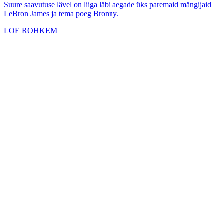
Suure saavutuse lävel on liiga läbi aegade üks paremaid mängijaid
LeBron James ja tema poeg Bronny.
LOE ROHKEM