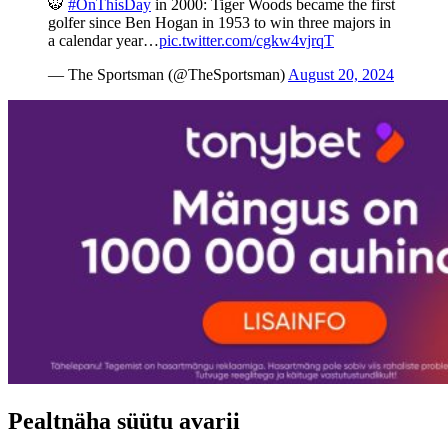
🐯
#OnThisDay
in 2000: Tiger Woods became the first
golfer since Ben Hogan in 1953 to win three majors in
a calendar year…
pic.twitter.com/cgkw4vjrqT
— The Sportsman (@TheSportsman)
August 20, 2024
Pealtnäha süütu avarii