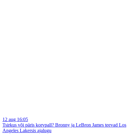
12 aug 16:05
Tsirkus või päris korvpall? Bronny ja LeBron James teevad Los
Angeles Lakersis ajalugu