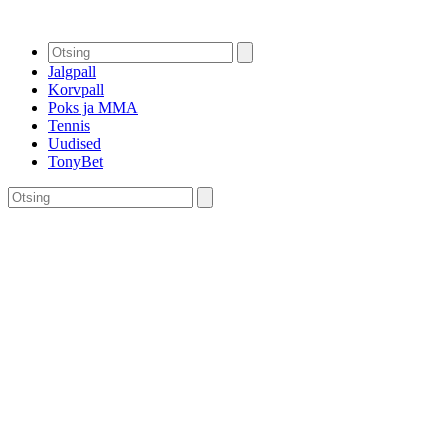
Jalgpall
Korvpall
Poks ja MMA
Tennis
Uudised
TonyBet