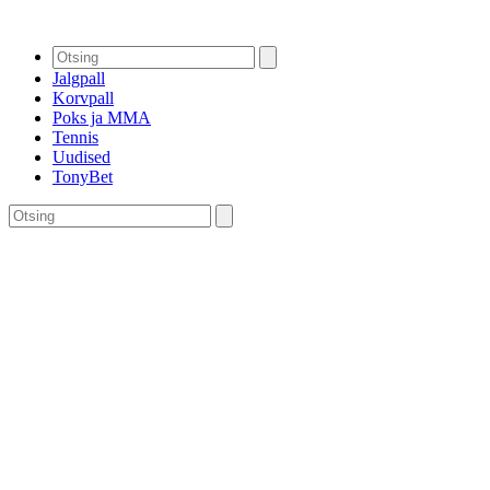
Jalgpall
Korvpall
Poks ja MMA
Tennis
Uudised
TonyBet