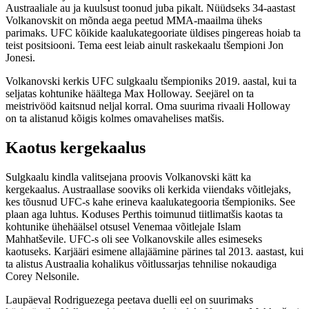
Austraaliale au ja kuulsust toonud juba pikalt. Nüüdseks 34-aastast
Volkanovskit on mõnda aega peetud MMA-maailma üheks
parimaks. UFC kõikide kaalukategooriate üldises pingereas hoiab ta
teist positsiooni. Tema eest leiab ainult raskekaalu tšempioni Jon
Jonesi.
Volkanovski kerkis UFC sulgkaalu tšempioniks 2019. aastal, kui ta
seljatas kohtunike häältega Max Holloway. Seejärel on ta
meistrivööd kaitsnud neljal korral. Oma suurima rivaali Holloway
on ta alistanud kõigis kolmes omavahelises matšis.
Kaotus kergekaalus
Sulgkaalu kindla valitsejana proovis Volkanovski kätt ka
kergekaalus. Austraallase sooviks oli kerkida viiendaks võitlejaks,
kes tõusnud UFC-s kahe erineva kaalukategooria tšempioniks. See
plaan aga luhtus. Koduses Perthis toimunud tiitlimatšis kaotas ta
kohtunike ühehäälsel otsusel Venemaa võitlejale Islam
Mahhatševile. UFC-s oli see Volkanovskile alles esimeseks
kaotuseks. Karjääri esimene allajäämine pärines tal 2013. aastast, kui
ta alistus Austraalia kohalikus võitlussarjas tehnilise nokaudiga
Corey Nelsonile.
Laupäeval Rodriguezega peetava duelli eel on suurimaks