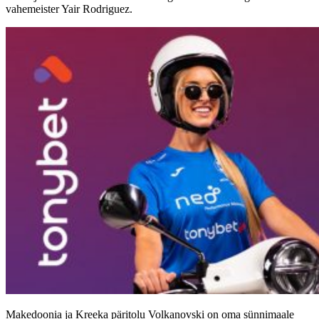
vahemeister Yair Rodriguez.
Makedoonia ja Kreeka päritolu Volkanovski on oma sünnimaale