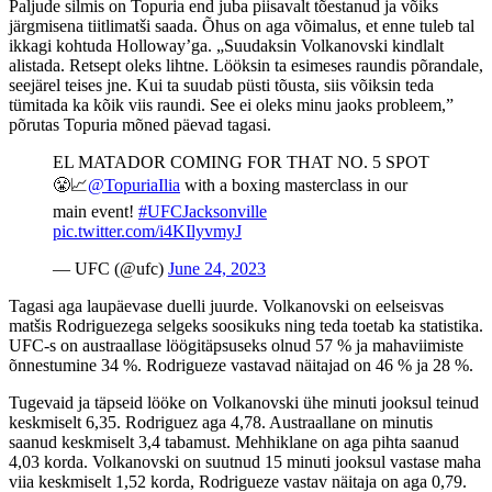
Paljude silmis on Topuria end juba piisavalt tõestanud ja võiks
järgmisena tiitlimatši saada. Õhus on aga võimalus, et enne tuleb tal
ikkagi kohtuda Holloway’ga. „Suudaksin Volkanovski kindlalt
alistada. Retsept oleks lihtne. Lööksin ta esimeses raundis põrandale,
seejärel teises jne. Kui ta suudab püsti tõusta, siis võiksin teda
tümitada ka kõik viis raundi. See ei oleks minu jaoks probleem,”
põrutas Topuria mõned päevad tagasi.
EL MATADOR COMING FOR THAT NO. 5 SPOT
😤📈
@TopuriaIlia
with a boxing masterclass in our
main event!
#UFCJacksonville
pic.twitter.com/i4KIlyvmyJ
— UFC (@ufc)
June 24, 2023
Tagasi aga laupäevase duelli juurde. Volkanovski on eelseisvas
matšis Rodriguezega selgeks soosikuks ning teda toetab ka statistika.
UFC-s on austraallase löögitäpsuseks olnud 57 % ja mahaviimiste
õnnestumine 34 %. Rodrigueze vastavad näitajad on 46 % ja 28 %.
Tugevaid ja täpseid lööke on Volkanovski ühe minuti jooksul teinud
keskmiselt 6,35. Rodriguez aga 4,78. Austraallane on minutis
saanud keskmiselt 3,4 tabamust. Mehhiklane on aga pihta saanud
4,03 korda. Volkanovski on suutnud 15 minuti jooksul vastase maha
viia keskmiselt 1,52 korda, Rodrigueze vastav näitaja on aga 0,79.