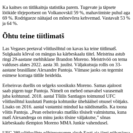
Ka kaitses on tiitlikaitsja statistika parem. Tugevate ja täpsete
löökide tõrjeportsent on Volkanovskil 59 %, mahaviimiste puhul aga
69 %. Rodrigueze näitajad on mõnevõrra kehvemad. Vastavalt 53 %
ja 64 %.
Õhtu teine tiitlimatš
Las Vegases peetaval võitlusõhtul on kavas ka teine tiitlimatš.
Sulgkaalu kõrval on mängus ka kärbeskaalu tiitel. Meistrina astub
ringi 29-aastane mehhiklane Brandon Moreno. Meistrivöö on tema
valduses alates 2022. aasta 30. juulist. Väljakutsuja rollis on 33-
aastane brasiillane Alexandre Pantoja. Viimase jaoks on tegemist
esimese korraga tiitlile heidelda.
Eelseisvas duellis on selgeks soosikuks Moreno. Samas ajaloost
saab pigem tuge Pantoja. Nimelt on mehed omavahel varasemalt
juba kohtunud. 2018. aastal Tšiilis Santiagos toimunud UFC
võitlusõhtul kuulutati Pantoja kohtunike ühehäälsel otsusel võitjaks.
Lisaks on 2016. aastal vastamisi mindud ka näidismatšis. Ka toona
võitis Pantoja. „Pean eelseisvaks matšiks tõsiselt valmistuma, kuna
matš Alexandrega on minu jaoks tõsine väljakutse,” sõnas
kärbeskaalu tšempion Moreno MMA Junkie vahendusel.
UFC 289 võitlusõhtu põhiprogramm algab Eesti aja järgi pühapäeva