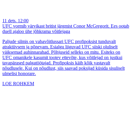
11 dets. 12:00
UFC vormib värvikast britist järgmist Conor McGregorit. Ees ootab
duell ajaloo ühe jõhkrama võitlejaga
Paljude silmis on vabavõitlussari UFC profipoksist tunduvalt
atraktiivsem ja põnevam. Esialgu liiguvad UFC siiski oluliselt
väiksemad auhinnarahad. Põhjuseid selleks on mitu. Esiteks on
UFC omanikele kasumit tootev ettevõte, kus võitlejad on justkui
tavapärased palgatöötajad. Profipoksis käib kõik vastavalt
nõudlusele. Kui on nõudlust, siis saavad poksijad küsida sisuliselt
ulmelisi honorare.
LOE ROHKEM