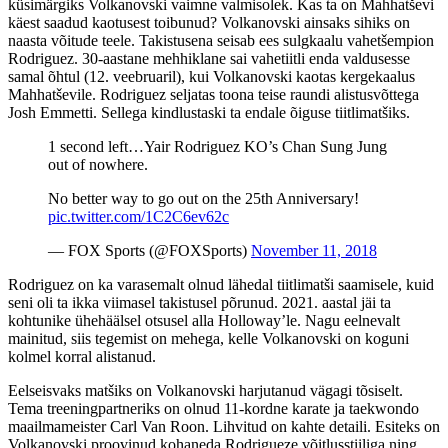
küsimärgiks Volkanovski vaimne valmisolek. Kas ta on Mahhatševi
käest saadud kaotusest toibunud? Volkanovski ainsaks sihiks on
naasta võitude teele. Takistusena seisab ees sulgkaalu vahetšempion
Rodriguez. 30-aastane mehhiklane sai vahetiitli enda valdusesse
samal õhtul (12. veebruaril), kui Volkanovski kaotas kergekaalus
Mahhatševile. Rodriguez seljatas toona teise raundi alistusvõttega
Josh Emmetti. Sellega kindlustaski ta endale õiguse tiitlimatšiks.
1 second left…Yair Rodriguez KO’s Chan Sung Jung
out of nowhere.
No better way to go out on the 25th Anniversary!
pic.twitter.com/1C2C6ev62c
— FOX Sports (@FOXSports)
November 11, 2018
Rodriguez on ka varasemalt olnud lähedal tiitlimatši saamisele, kuid
seni oli ta ikka viimasel takistusel põrunud. 2021. aastal jäi ta
kohtunike ühehäälsel otsusel alla Holloway’le. Nagu eelnevalt
mainitud, siis tegemist on mehega, kelle Volkanovski on koguni
kolmel korral alistanud.
Eelseisvaks matšiks on Volkanovski harjutanud vägagi tõsiselt.
Tema treeningpartneriks on olnud 11-kordne karate ja taekwondo
maailmameister Carl Van Roon. Lihvitud on kahte detaili. Esiteks on
Volkanovski proovinud kohaneda Rodrigueze võitlusstiiliga ning