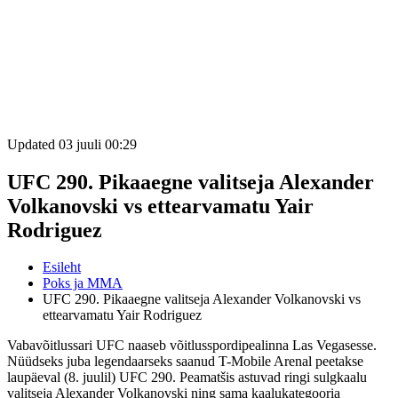
Updated 03 juuli 00:29
UFC 290. Pikaaegne valitseja Alexander
Volkanovski vs ettearvamatu Yair
Rodriguez
Esileht
Poks ja MMA
UFC 290. Pikaaegne valitseja Alexander Volkanovski vs
ettearvamatu Yair Rodriguez
Vabavõitlussari UFC naaseb võitlusspordipealinna Las Vegasesse.
Nüüdseks juba legendaarseks saanud T-Mobile Arenal peetakse
laupäeval (8. juulil) UFC 290. Peamatšis astuvad ringi sulgkaalu
valitseja Alexander Volkanovski ning sama kaalukategooria