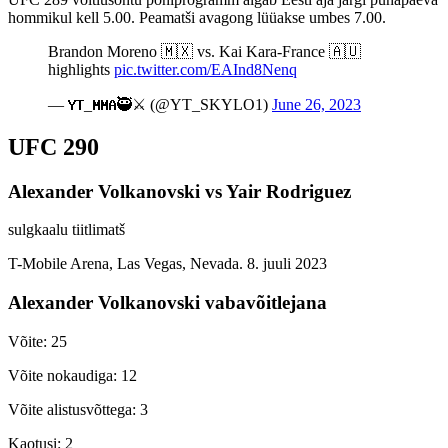
hommikul kell 5.00. Peamatši avagong lüüakse umbes 7.00.
Brandon Moreno 🇲🇽 vs. Kai Kara-France 🇦🇺
highlights
pic.twitter.com/EAInd8Nenq
— 𝐘𝐓_𝐌𝐌𝐀🥷⚔️ (@YT_SKYLO1)
June 26, 2023
UFC 290
Alexander Volkanovski vs Yair Rodriguez
sulgkaalu tiitlimatš
T-Mobile Arena, Las Vegas, Nevada. 8. juuli 2023
Alexander Volkanovski vabavõitlejana
Võite: 25
Võite nokaudiga: 12
Võite alistusvõttega: 3
Kaotusi: 2