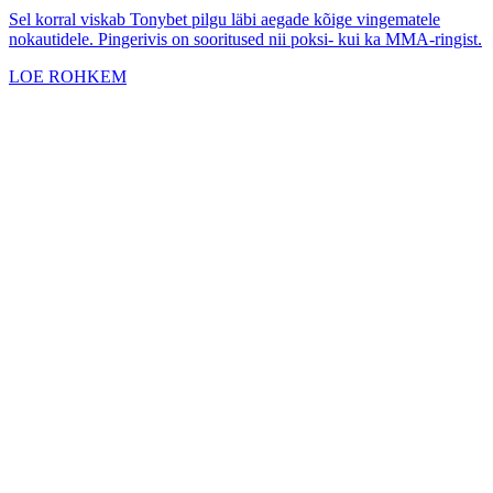
Sel korral viskab Tonybet pilgu läbi aegade kõige vingematele
nokautidele. Pingerivis on sooritused nii poksi- kui ka MMA-ringist.
LOE ROHKEM