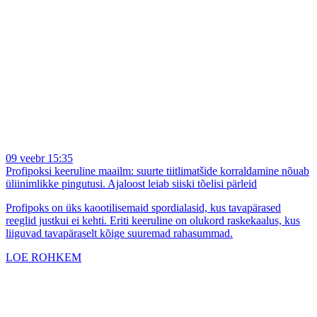
09 veebr 15:35
Profipoksi keeruline maailm: suurte tiitlimatšide korraldamine nõuab
üliinimlikke pingutusi. Ajaloost leiab siiski tõelisi pärleid
Profipoks on üks kaootilisemaid spordialasid, kus tavapärased
reeglid justkui ei kehti. Eriti keeruline on olukord raskekaalus, kus
liiguvad tavapäraselt kõige suuremad rahasummad.
LOE ROHKEM