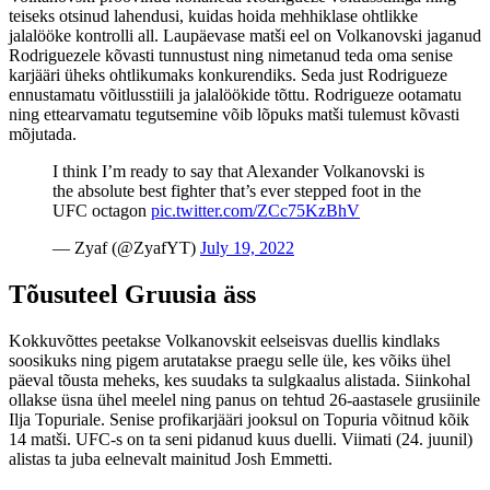
teiseks otsinud lahendusi, kuidas hoida mehhiklase ohtlikke
jalalööke kontrolli all. Laupäevase matši eel on Volkanovski jaganud
Rodriguezele kõvasti tunnustust ning nimetanud teda oma senise
karjääri üheks ohtlikumaks konkurendiks. Seda just Rodrigueze
ennustamatu võitlusstiili ja jalalöökide tõttu. Rodrigueze ootamatu
ning ettearvamatu tegutsemine võib lõpuks matši tulemust kõvasti
mõjutada.
I think I’m ready to say that Alexander Volkanovski is
the absolute best fighter that’s ever stepped foot in the
UFC octagon
pic.twitter.com/ZCc75KzBhV
— Zyaf (@ZyafYT)
July 19, 2022
Tõusuteel Gruusia äss
Kokkuvõttes peetakse Volkanovskit eelseisvas duellis kindlaks
soosikuks ning pigem arutatakse praegu selle üle, kes võiks ühel
päeval tõusta meheks, kes suudaks ta sulgkaalus alistada. Siinkohal
ollakse üsna ühel meelel ning panus on tehtud 26-aastasele grusiinile
Ilja Topuriale. Senise profikarjääri jooksul on Topuria võitnud kõik
14 matši. UFC-s on ta seni pidanud kuus duelli. Viimati (24. juunil)
alistas ta juba eelnevalt mainitud Josh Emmetti.