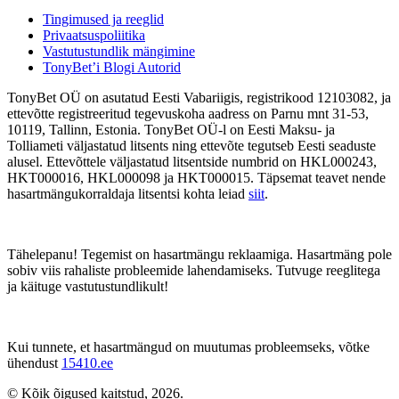
Tingimused ja reeglid
Privaatsuspoliitika
Vastutustundlik mängimine
TonyBet’i Blogi Autorid
TonyBet OÜ on asutatud Eesti Vabariigis, registrikood 12103082, ja
ettevõtte registreeritud tegevuskoha aadress on Parnu mnt 31-53,
10119, Tallinn, Estonia. TonyBet OÜ-l on Eesti Maksu- ja
Tolliameti väljastatud litsents ning ettevõte tegutseb Eesti seaduste
alusel. Ettevõttele väljastatud litsentside numbrid on HKL000243,
HKT000016, HKL000098 ja HKT000015. Täpsemat teavet nende
hasartmängukorraldaja litsentsi kohta leiad
siit
.
Tähelepanu! Tegemist on hasartmängu reklaamiga. Hasartmäng pole
sobiv viis rahaliste probleemide lahendamiseks. Tutvuge reeglitega
ja käituge vastutustundlikult!
Kui tunnete, et hasartmängud on muutumas probleemseks, võtke
ühendust
15410.ee
© Kõik õigused kaitstud, 2026.