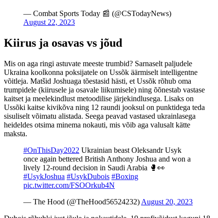
— Combat Sports Today 📰 (@CSTodayNews)
August 22, 2023
Kiirus ja osavas vs jõud
Mis on aga ringi astuvate meeste trumbid? Sarnaselt paljudele
Ukraina koolkonna poksijatele on Ussõk äärmiselt intelligentne
võitleja. Matšid Joshuaga tõestasid hästi, et Ussõk rõhub oma
trumpidele (kiirusele ja osavale liikumisele) ning õõnestab vastase
kaitset ja meelekindlust metoodilise järjekindlusega. Lisaks on
Ussõki kaitse kivikõva ning 12 raundi jooksul on punktidega teda
sisuliselt võimatu alistada. Seega peavad vastased ukrainlasega
heideldes otsima minema nokauti, mis võib aga valusalt kätte
maksta.
#OnThisDay2022
Ukrainian beast Oleksandr Usyk
once again bettered British Anthony Joshua and won a
lively 12-round decision in Saudi Arabia 🥊👀
#UsykJoshua
#UsykDubois
#Boxing
pic.twitter.com/FSOOrkub4N
— The Hood (@TheHood56524232)
August 20, 2023