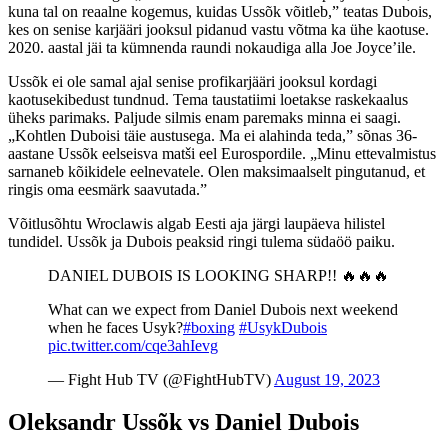
kuna tal on reaalne kogemus, kuidas Ussõk võitleb,” teatas Dubois,
kes on senise karjääri jooksul pidanud vastu võtma ka ühe kaotuse.
2020. aastal jäi ta kümnenda raundi nokaudiga alla Joe Joyce’ile.
Ussõk ei ole samal ajal senise profikarjääri jooksul kordagi
kaotusekibedust tundnud. Tema taustatiimi loetakse raskekaalus
üheks parimaks. Paljude silmis enam paremaks minna ei saagi.
„Kohtlen Duboisi täie austusega. Ma ei alahinda teda,” sõnas 36-
aastane Ussõk eelseisva matši eel Eurospordile. „Minu ettevalmistus
sarnaneb kõikidele eelnevatele. Olen maksimaalselt pingutanud, et
ringis oma eesmärk saavutada.”
Võitlusõhtu Wroclawis algab Eesti aja järgi laupäeva hilistel
tundidel. Ussõk ja Dubois peaksid ringi tulema südaöö paiku.
DANIEL DUBOIS IS LOOKING SHARP!! 🔥🔥🔥
What can we expect from Daniel Dubois next weekend
when he faces Usyk?
#boxing
#UsykDubois
pic.twitter.com/cqe3ahIevg
— Fight Hub TV (@FightHubTV)
August 19, 2023
Oleksandr Ussõk vs Daniel Dubois