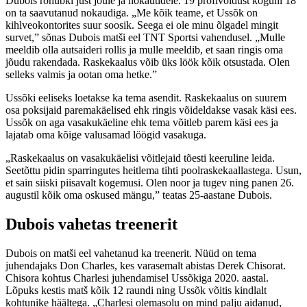
Dubois rõhubki just jõule ja nokautidele. 19 profivõidust koguni 18
on ta saavutanud nokaudiga. „Me kõik teame, et Ussõk on
kihlveokontorites suur soosik. Seega ei ole minu õlgadel mingit
survet,” sõnas Dubois matši eel TNT Sportsi vahendusel. „Mulle
meeldib olla autsaideri rollis ja mulle meeldib, et saan ringis oma
jõudu rakendada. Raskekaalus võib üks löök kõik otsustada. Olen
selleks valmis ja ootan oma hetke.”
Ussõki eeliseks loetakse ka tema asendit. Raskekaalus on suurem
osa poksijaid paremakäelised ehk ringis võideldakse vasak käsi ees.
Ussõk on aga vasakukäeline ehk tema võitleb parem käsi ees ja
lajatab oma kõige valusamad löögid vasakuga.
„Raskekaalus on vasakukäelisi võitlejaid tõesti keeruline leida.
Seetõttu pidin sparringutes heitlema tihti poolraskekaallastega. Usun,
et sain siiski piisavalt kogemusi. Olen noor ja tugev ning panen 26.
augustil kõik oma oskused mängu,” teatas 25-aastane Dubois.
Dubois vahetas treenerit
Dubois on matši eel vahetanud ka treenerit. Nüüd on tema
juhendajaks Don Charles, kes varasemalt abistas Derek Chisorat.
Chisora kohtus Charlesi juhendamisel Ussõkiga 2020. aastal.
Lõpuks kestis matš kõik 12 raundi ning Ussõk võitis kindlalt
kohtunike häältega. „Charlesi olemasolu on mind palju aidanud,