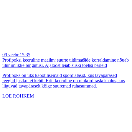
09 veebr 15:35
Profipoksi keeruline maailm: suurte tiitlimatšide korraldamine nõuab
üliinimlikke pingutusi. Ajaloost leiab siiski tõelisi pärleid
Profipoks on üks kaootilisemaid spordialasid, kus tavapärased
reeglid justkui ei kehti. Eriti keeruline on olukord raskekaalus, kus
liiguvad tavapäraselt kõige suuremad rahasummad.
LOE ROHKEM