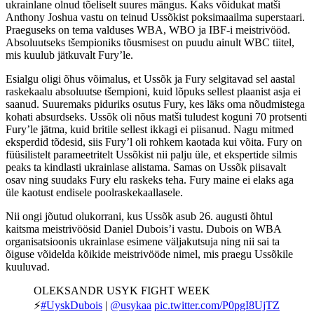
ukrainlane olnud tõeliselt suures mängus. Kaks võidukat matši
Anthony Joshua vastu on teinud Ussõkist poksimaailma superstaari.
Praeguseks on tema valduses WBA, WBO ja IBF-i meistrivööd.
Absoluutseks tšempioniks tõusmisest on puudu ainult WBC tiitel,
mis kuulub jätkuvalt Fury’le.
Esialgu oligi õhus võimalus, et Ussõk ja Fury selgitavad sel aastal
raskekaalu absoluutse tšempioni, kuid lõpuks sellest plaanist asja ei
saanud. Suuremaks piduriks osutus Fury, kes läks oma nõudmistega
kohati absurdseks. Ussõk oli nõus matši tuludest koguni 70 protsenti
Fury’le jätma, kuid britile sellest ikkagi ei piisanud. Nagu mitmed
eksperdid tõdesid, siis Fury’l oli rohkem kaotada kui võita. Fury on
füüsilistelt parameetritelt Ussõkist nii palju üle, et ekspertide silmis
peaks ta kindlasti ukrainlase alistama. Samas on Ussõk piisavalt
osav ning suudaks Fury elu raskeks teha. Fury maine ei elaks aga
üle kaotust endisele poolraskekaallasele.
Nii ongi jõutud olukorrani, kus Ussõk asub 26. augusti õhtul
kaitsma meistrivöösid Daniel Dubois’i vastu. Dubois on WBA
organisatsioonis ukrainlase esimene väljakutsuja ning nii sai ta
õiguse võidelda kõikide meistrivööde nimel, mis praegu Ussõkile
kuuluvad.
OLEKSANDR USYK FIGHT WEEK
⚡️
#UyskDubois
|
@usykaa
pic.twitter.com/P0pgI8UjTZ