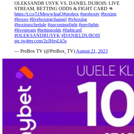
OLEKSANDR USYK VS. DANIEL DUBOIS: LIVE
STREAM, BETTING ODDS & FIGHT CARD 👊
https://t.co/51MpwwIpaO
#probox
#proboxtv
#boxing
#boxeo
#liveboxingchannel
#tvboxing
#boxingschedule
#upcomingfight
#ppvfights
#livestream
#bettingodds
#fightcard
#OLEKSANDRUSYK
#DANIELDUBOIS
pic.twitter.com/2zJHesLk5s
— ProBox TV (@ProBox_TV)
August 21, 2023