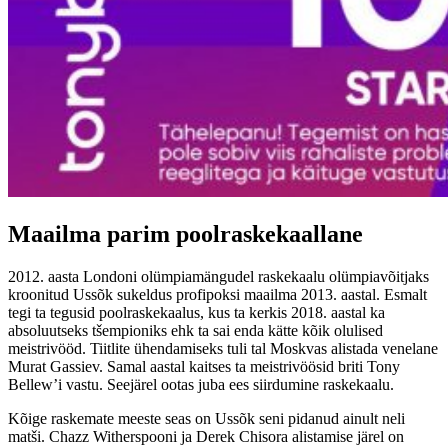
Maailma parim poolraskekaallane
2012. aasta Londoni olümpiamängudel raskekaalu olümpiavõitjaks
kroonitud Ussõk sukeldus profipoksi maailma 2013. aastal. Esmalt
tegi ta tegusid poolraskekaalus, kus ta kerkis 2018. aastal ka
absoluutseks tšempioniks ehk ta sai enda kätte kõik olulised
meistrivööd. Tiitlite ühendamiseks tuli tal Moskvas alistada venelane
Murat Gassiev. Samal aastal kaitses ta meistrivöösid briti Tony
Bellew’i vastu. Seejärel ootas juba ees siirdumine raskekaalu.
Kõige raskemate meeste seas on Ussõk seni pidanud ainult neli
matši. Chazz Witherspooni ja Derek Chisora alistamise järel on