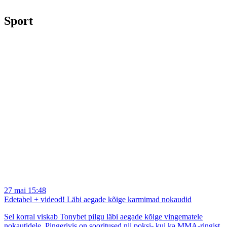
Sport
27 mai 15:48
Edetabel + videod! Läbi aegade kõige karmimad nokaudid
Sel korral viskab Tonybet pilgu läbi aegade kõige vingematele
nokautidele. Pingerivis on sooritused nii poksi- kui ka MMA-ringist.