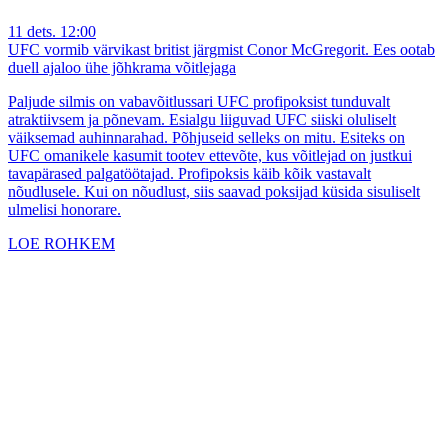
11 dets. 12:00
UFC vormib värvikast britist järgmist Conor McGregorit. Ees ootab
duell ajaloo ühe jõhkrama võitlejaga
Paljude silmis on vabavõitlussari UFC profipoksist tunduvalt
atraktiivsem ja põnevam. Esialgu liiguvad UFC siiski oluliselt
väiksemad auhinnarahad. Põhjuseid selleks on mitu. Esiteks on
UFC omanikele kasumit tootev ettevõte, kus võitlejad on justkui
tavapärased palgatöötajad. Profipoksis käib kõik vastavalt
nõudlusele. Kui on nõudlust, siis saavad poksijad küsida sisuliselt
ulmelisi honorare.
LOE ROHKEM