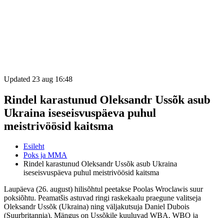
Updated 23 aug 16:48
Rindel karastunud Oleksandr Ussõk asub
Ukraina iseseisvuspäeva puhul
meistrivöösid kaitsma
Esileht
Poks ja MMA
Rindel karastunud Oleksandr Ussõk asub Ukraina
iseseisvuspäeva puhul meistrivöösid kaitsma
Laupäeva (26. august) hilisõhtul peetakse Poolas Wroclawis suur
poksiõhtu. Peamatšis astuvad ringi raskekaalu praegune valitseja
Oleksandr Ussõk (Ukraina) ning väljakutsuja Daniel Dubois
(Suurbritannia). Mängus on Ussõkile kuuluvad WBA, WBO ja