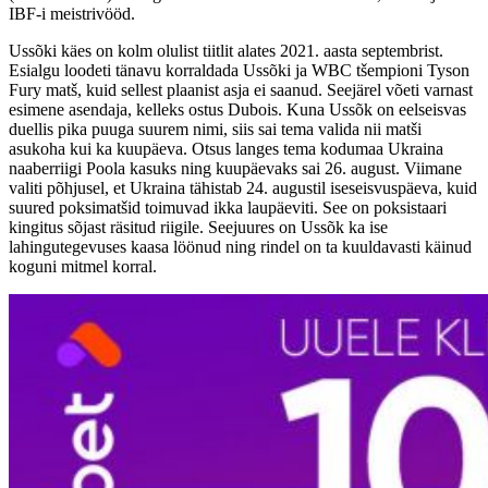
IBF-i meistrivööd.
Ussõki käes on kolm olulist tiitlit alates 2021. aasta septembrist.
Esialgu loodeti tänavu korraldada Ussõki ja WBC tšempioni Tyson
Fury matš, kuid sellest plaanist asja ei saanud. Seejärel võeti varnast
esimene asendaja, kelleks ostus Dubois. Kuna Ussõk on eelseisvas
duellis pika puuga suurem nimi, siis sai tema valida nii matši
asukoha kui ka kuupäeva. Otsus langes tema kodumaa Ukraina
naaberriigi Poola kasuks ning kuupäevaks sai 26. august. Viimane
valiti põhjusel, et Ukraina tähistab 24. augustil iseseisvuspäeva, kuid
suured poksimatšid toimuvad ikka laupäeviti. See on poksistaari
kingitus sõjast räsitud riigile. Seejuures on Ussõk ka ise
lahingutegevuses kaasa löönud ning rindel on ta kuuldavasti käinud
koguni mitmel korral.