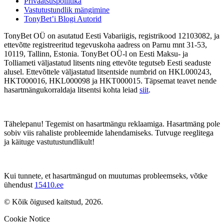
Privaatsuspoliitika
Vastutustundlik mängimine
TonyBet’i Blogi Autorid
TonyBet OÜ on asutatud Eesti Vabariigis, registrikood 12103082, ja
ettevõtte registreeritud tegevuskoha aadress on Parnu mnt 31-53,
10119, Tallinn, Estonia. TonyBet OÜ-l on Eesti Maksu- ja
Tolliameti väljastatud litsents ning ettevõte tegutseb Eesti seaduste
alusel. Ettevõttele väljastatud litsentside numbrid on HKL000243,
HKT000016, HKL000098 ja HKT000015. Täpsemat teavet nende
hasartmängukorraldaja litsentsi kohta leiad
siit
.
Tähelepanu! Tegemist on hasartmängu reklaamiga. Hasartmäng pole
sobiv viis rahaliste probleemide lahendamiseks. Tutvuge reeglitega
ja käituge vastutustundlikult!
Kui tunnete, et hasartmängud on muutumas probleemseks, võtke
ühendust
15410.ee
© Kõik õigused kaitstud, 2026.
Cookie Notice