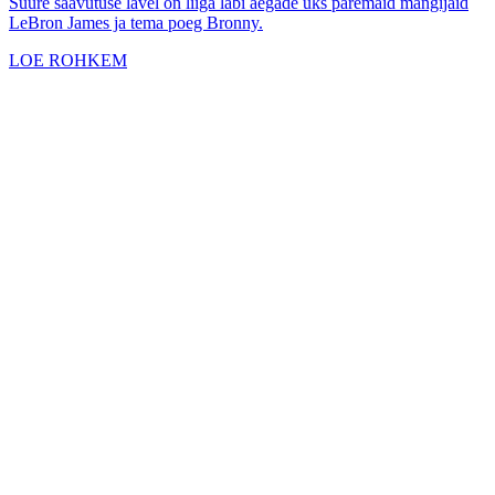
Suure saavutuse lävel on liiga läbi aegade üks paremaid mängijaid
LeBron James ja tema poeg Bronny.
LOE ROHKEM