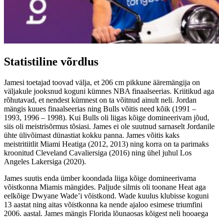
Statistiline võrdlus
Jamesi toetajad toovad välja, et 206 cm pikkune ääremängija on
väljakule jooksnud koguni kümnes NBA finaalseerias. Kriitikud aga
rõhutavad, et nendest kümnest on ta võitnud ainult neli. Jordan
mängis kuues finaalseerias ning Bulls võitis need kõik (1991 –
1993, 1996 – 1998). Kui Bulls oli liigas kõige domineerivam jõud,
siis oli meistrisõrmus tõsiasi. James ei ole suutnud sarnaselt Jordanile
ühte ülivõimast dünastiat kokku panna. James võitis kaks
meistritiitlit Miami Heatiga (2012, 2013) ning korra on ta parimaks
kroonitud Cleveland Cavaliersiga (2016) ning ühel juhul Los
Angeles Lakersiga (2020).
James suutis enda ümber koondada liiga kõige domineerivama
võistkonna Miamis mängides. Paljude silmis oli toonane Heat aga
eelkõige Dwyane Wade’i võistkond. Wade kuulus klubisse koguni
13 aastat ning aitas võistkonna ka nende ajaloo esimese triumfini
2006. aastal. James mängis Florida lõunaosas kõigest neli hooaega