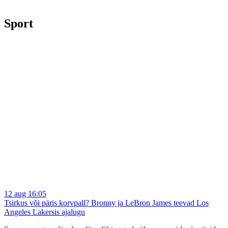
Sport
12 aug 16:05
Tsirkus või päris korvpall? Bronny ja LeBron James teevad Los
Angeles Lakersis ajalugu