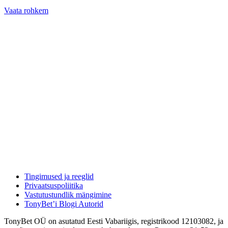
Vaata rohkem
Tingimused ja reeglid
Privaatsuspoliitika
Vastutustundlik mängimine
TonyBet’i Blogi Autorid
TonyBet OÜ on asutatud Eesti Vabariigis, registrikood 12103082, ja