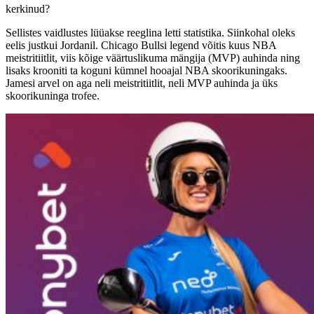
kerkinud?
Sellistes vaidlustes lüüakse reeglina letti statistika. Siinkohal oleks
eelis justkui Jordanil. Chicago Bullsi legend võitis kuus NBA
meistritiitlit, viis kõige väärtuslikuma mängija (MVP) auhinda ning
lisaks krooniti ta koguni kümnel hooajal NBA skoorikuningaks.
Jamesi arvel on aga neli meistritiitlit, neli MVP auhinda ja üks
skoorikuninga trofee.