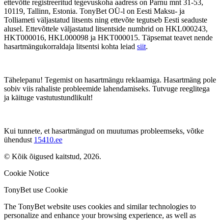
ettevõtte registreeritud tegevuskoha aadress on Parnu mnt 31-53,
10119, Tallinn, Estonia. TonyBet OÜ-l on Eesti Maksu- ja
Tolliameti väljastatud litsents ning ettevõte tegutseb Eesti seaduste
alusel. Ettevõttele väljastatud litsentside numbrid on HKL000243,
HKT000016, HKL000098 ja HKT000015. Täpsemat teavet nende
hasartmängukorraldaja litsentsi kohta leiad
siit
.
Tähelepanu! Tegemist on hasartmängu reklaamiga. Hasartmäng pole
sobiv viis rahaliste probleemide lahendamiseks. Tutvuge reeglitega
ja käituge vastutustundlikult!
Kui tunnete, et hasartmängud on muutumas probleemseks, võtke
ühendust
15410.ee
© Kõik õigused kaitstud, 2026.
Cookie Notice
TonyBet use Cookie
The TonyBet website uses cookies and similar technologies to
personalize and enhance your browsing experience, as well as