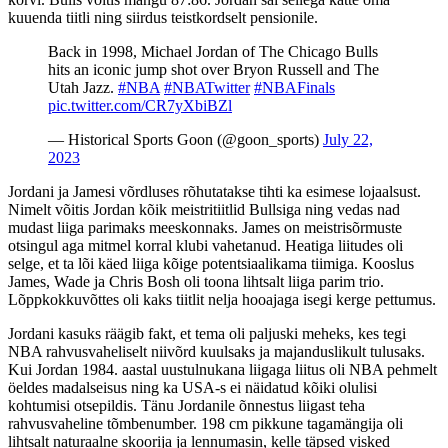
kuuenda tiitli ning siirdus teistkordselt pensionile.
Back in 1998, Michael Jordan of The Chicago Bulls
hits an iconic jump shot over Bryon Russell and The
Utah Jazz.
#NBA
#NBATwitter
#NBAFinals
pic.twitter.com/CR7yXbiBZl
— Historical Sports Goon (@goon_sports)
July 22,
2023
Jordani ja Jamesi võrdluses rõhutatakse tihti ka esimese lojaalsust.
Nimelt võitis Jordan kõik meistritiitlid Bullsiga ning vedas nad
mudast liiga parimaks meeskonnaks. James on meistrisõrmuste
otsingul aga mitmel korral klubi vahetanud. Heatiga liitudes oli
selge, et ta lõi käed liiga kõige potentsiaalikama tiimiga. Kooslus
James, Wade ja Chris Bosh oli toona lihtsalt liiga parim trio.
Lõppkokkuvõttes oli kaks tiitlit nelja hooajaga isegi kerge pettumus.
Jordani kasuks räägib fakt, et tema oli paljuski meheks, kes tegi
NBA rahvusvaheliselt niivõrd kuulsaks ja majanduslikult tulusaks.
Kui Jordan 1984. aastal uustulnukana liigaga liitus oli NBA pehmelt
öeldes madalseisus ning ka USA-s ei näidatud kõiki olulisi
kohtumisi otsepildis. Tänu Jordanile õnnestus liigast teha
rahvusvaheline tõmbenumber. 198 cm pikkune tagamängija oli
lihtsalt naturaalne skoorija ja lennumasin, kelle täpsed visked