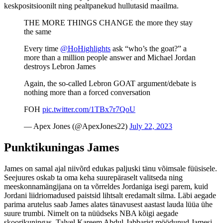
keskpositsioonilt ning pealtpanekud hullutasid maailma.
THE MORE THINGS CHANGE the more they stay
the same
Every time
@HoHighlights
ask “who’s the goat?” a
more than a million people answer and Michael Jordan
destroys Lebron James
Again, the so-called Lebron GOAT argument/debate is
nothing more than a forced conversation
FOH
pic.twitter.com/1TBx7r7QoU
— Apex Jones (@ApexJones22)
July 22, 2023
Punktikuningas James
James on samal ajal niivõrd edukas paljuski tänu võimsale füüsisele.
Seejuures oskab ta oma keha suurepäraselt valitseda ning
meeskonnamängijana on ta võrreldes Jordaniga isegi parem, kuid
Jordani liidriomadused paistsid lihtsalt eredamalt silma. Läbi aegade
parima arutelus saab James alates tänavusest aastast lauda lüüa ühe
suure trumbi. Nimelt on ta nüüdseks NBA kõigi aegade
skoorikuningas. Talvel Kareem Abdul-Jabbarist möödunud Jamesi