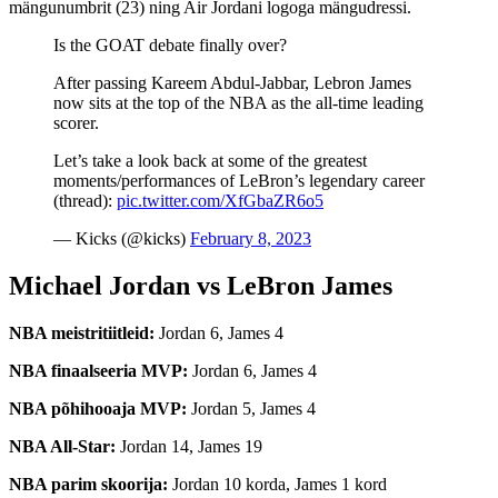
mängunumbrit (23) ning Air Jordani logoga mängudressi.
Is the GOAT debate finally over?
After passing Kareem Abdul-Jabbar, Lebron James
now sits at the top of the NBA as the all-time leading
scorer.
Let’s take a look back at some of the greatest
moments/performances of LeBron’s legendary career
(thread):
pic.twitter.com/XfGbaZR6o5
— Kicks (@kicks)
February 8, 2023
Michael Jordan vs LeBron James
NBA meistritiitleid:
Jordan 6, James 4
NBA finaalseeria MVP:
Jordan 6, James 4
NBA põhihooaja MVP:
Jordan 5, James 4
NBA All-Star:
Jordan 14, James 19
NBA parim skoorija:
Jordan 10 korda, James 1 kord