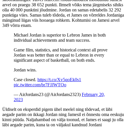
arvel on praegu 38 652 punkti. Ilmselt võiks tema järgmiseks sihiks
olla 40 000 punktini jõudmine. Jordan on samas edetabelis 32 292
punktiga viies. Samas tuleb tõdeda, et James on võrreldes Jordaniga
mänginud liigas viis hooaega rohkem. Kohtumisi on Jamesi arvel
349 võrra enam.
Michael Jordan is superior to Lebron James in both
individual achievements and team success.
Game film, statistics, and historical context all prove
Jordan was better than or equal to Lebron in every
significant aspect of basketball, on both ends.
Jordan wins.
Case closed.
https://t.co/Xv5qoEk0s1
pic.twitter.com/br7FJJWTOo
— AirJordans23 (@AirJordans2323)
February 20,
2023
Üldiselt on eksperdid pigem ühel meelel ning tõdevad, et läbi
aegade parim on ikkagi Jordan ning Jamesil ei õnnestu oma eeskuju
kinni püüda. Naljahambad on välja toonud, et James ei saagi ju olla
läbi aegade parim, kuna ta on väljakul kandnud Jordani