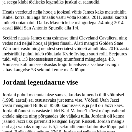
ja seega klubi tõeliseks legendiks justkui ei saanudki.
Heatis veedetud nelja hooaja jooksul võitis James kaks meistritiitlit.
Kahel korral tuli aga finaalis vastu võtta kaotus. 2011. aastal kaotati
mõneti ootamatult Dallas Mavericksile mängudega 2:4 ning 2014.
aastal jäädi San Antonio Spursile alla 1:4.
Seejärel naasis James oma esimesse tiimi Cleveland Cavaliersi ning
vedas nad neljal hooajal järjest finaali. Alati mängiti Golden State
Warriorsi vastu ning nendest seeriatest võideti ainult üks. 2016. aasta
meistritiitli puhul tuleb rõhutada Kyrie Irvingu suurt rolli. Seejuures
tuldi välja 1:3 kaotusseisust ning triumfeeriti mängudega 4:3.
Viimases kohtumises otsustas kogu finaalseeria saatuse Irvingu
tabav kaugvise 53 sekundit enne matši lõppu.
Jordani legendaarne vise
Jordani puhul meenutatakse samas, kuidas kuuenda tiitli võitmisel
(1998. aastal) sai otsustavaks just tema vise. Võõrsil Utah Jazzi
vastu mänginud Bulls oli 85:86 kaotusseisus ja pall oli Jazzi käes.
Jordanil õnnestus vastaste liidri Karl Malone’i käest mänguvahend
endale näpata ning põrgatades üle väljaku tulla. Jordanit oli katma
jäänud Jazzi üks paremaid kaitsjaid Bryon Russell. Jordan mängis
end aga vabaks ning saatis 5,2 sekundit enne kohtumise lõppu palli
korvi. Bulls võitis mängu 87:86. Jordan sai sellega kätte oma