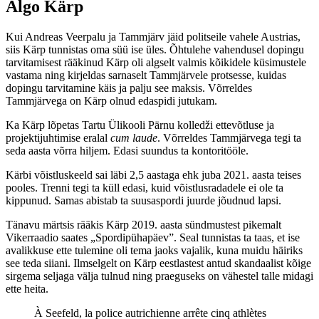
Algo Kärp
Kui Andreas Veerpalu ja Tammjärv jäid politseile vahele Austrias,
siis Kärp tunnistas oma süü ise üles. Õhtulehe vahendusel dopingu
tarvitamisest rääkinud Kärp oli algselt valmis kõikidele küsimustele
vastama ning kirjeldas sarnaselt Tammjärvele protsesse, kuidas
dopingu tarvitamine käis ja palju see maksis. Võrreldes
Tammjärvega on Kärp olnud edaspidi jutukam.
Ka Kärp lõpetas Tartu Ülikooli Pärnu kolledži ettevõtluse ja
projektijuhtimise eralal
cum laude
. Võrreldes Tammjärvega tegi ta
seda aasta võrra hiljem. Edasi suundus ta kontoritööle.
Kärbi võistluskeeld sai läbi 2,5 aastaga ehk juba 2021. aasta teises
pooles. Trenni tegi ta küll edasi, kuid võistlusradadele ei ole ta
kippunud. Samas abistab ta suusaspordi juurde jõudnud lapsi.
Tänavu märtsis rääkis Kärp 2019. aasta sündmustest pikemalt
Vikerraadio saates „Spordipühapäev”. Seal tunnistas ta taas, et ise
avalikkuse ette tulemine oli tema jaoks vajalik, kuna muidu häiriks
see teda siiani. Ilmselgelt on Kärp eestlastest antud skandaalist kõige
sirgema seljaga välja tulnud ning praeguseks on vähestel talle midagi
ette heita.
À Seefeld, la police autrichienne arrête cinq athlètes