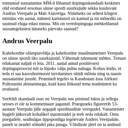
toimunud suusatamise MM-il lõhanud dopinguskandaali keskmes
olid eestlased eesotsas siinse spordi suurkujude sekka kuuluvate
Andrus Veerpalu ja Mati Alaveriga. Nüüdseks on sellest kõigest
möödas viis aastat, mitmed karistused on kantud ja nii mõnedki on
suutnud eluga edasi minna. Mis on veredopinguga mehkeldanud
suusategelastest tänaseks päevaks saanud?
Andrus Veerpalu
Kahekordne olümpiavõitja ja kahekordne maailmameister Veerpalu
on siinse spordi üks suurkujusid. Vähemalt tulemuste mõttes. Temast
edukamat naljalt ei leia. 2011. aastal antud positiivsest
dopinguproovist tuli ta lõpuks välja puhta nahaga. Kohus leidis, et
teda ei saa kasvuhormooni tarvitamises süüdi mõista ning ta naasis
suusatamise juurde. Peamiselt tegeles ta Kasahstani ässa Aleksei
Poltoranini abistamisega, kuid kasu lõikasid tema teadmistest ka
eestlased.
Seefeldi skandaali osas on Veerpalu suu püsinud lukus ja sellega
seoses ei ole ta kommentaare jaganud. Praeguseks figureerib 53-
aastane Veerpalu jälle aegajalt spordiuudiste veergudel. Vanameister
liugleb jätkuvalt kohalikel maratonidel ja teeb seda edukalt. Oma
poegadele, sealhulgas tippspordiga tegelevale Anders Veerpalule,
paneb ta nendel sõitudel pika puuga. Võistluste järel on ta andnud