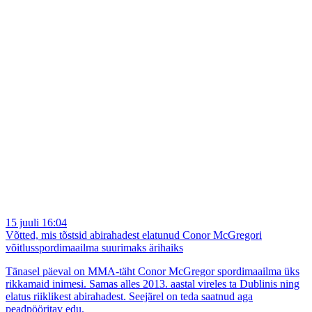
15 juuli 16:04
Võtted, mis tõstsid abirahadest elatunud Conor McGregori
võitlusspordimaailma suurimaks ärihaiks
Tänasel päeval on MMA-täht Conor McGregor spordimaailma üks
rikkamaid inimesi. Samas alles 2013. aastal vireles ta Dublinis ning
elatus riiklikest abirahadest. Seejärel on teda saatnud aga
peadpööritav edu.