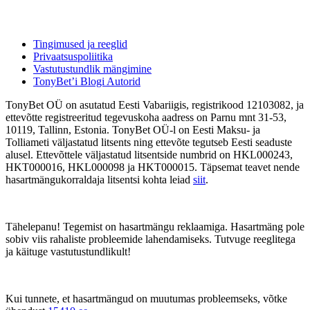
Tingimused ja reeglid
Privaatsuspoliitika
Vastutustundlik mängimine
TonyBet’i Blogi Autorid
TonyBet OÜ on asutatud Eesti Vabariigis, registrikood 12103082, ja
ettevõtte registreeritud tegevuskoha aadress on Parnu mnt 31-53,
10119, Tallinn, Estonia. TonyBet OÜ-l on Eesti Maksu- ja
Tolliameti väljastatud litsents ning ettevõte tegutseb Eesti seaduste
alusel. Ettevõttele väljastatud litsentside numbrid on HKL000243,
HKT000016, HKL000098 ja HKT000015. Täpsemat teavet nende
hasartmängukorraldaja litsentsi kohta leiad
siit
.
Tähelepanu! Tegemist on hasartmängu reklaamiga. Hasartmäng pole
sobiv viis rahaliste probleemide lahendamiseks. Tutvuge reeglitega
ja käituge vastutustundlikult!
Kui tunnete, et hasartmängud on muutumas probleemseks, võtke