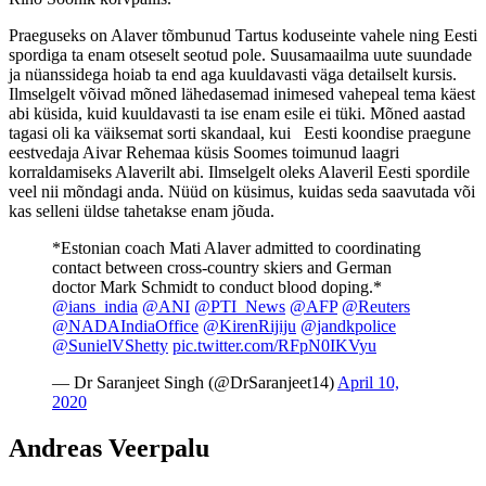
Praeguseks on Alaver tõmbunud Tartus koduseinte vahele ning Eesti
spordiga ta enam otseselt seotud pole. Suusamaailma uute suundade
ja nüanssidega hoiab ta end aga kuuldavasti väga detailselt kursis.
Ilmselgelt võivad mõned lähedasemad inimesed vahepeal tema käest
abi küsida, kuid kuuldavasti ta ise enam esile ei tüki. Mõned aastad
tagasi oli ka väiksemat sorti skandaal, kui Eesti koondise praegune
eestvedaja Aivar Rehemaa küsis Soomes toimunud laagri
korraldamiseks Alaverilt abi. Ilmselgelt oleks Alaveril Eesti spordile
veel nii mõndagi anda. Nüüd on küsimus, kuidas seda saavutada või
kas selleni üldse tahetakse enam jõuda.
*Estonian coach Mati Alaver admitted to coordinating
contact between cross-country skiers and German
doctor Mark Schmidt to conduct blood doping.*
@ians_india
@ANI
@PTI_News
@AFP
@Reuters
@NADAIndiaOffice
@KirenRijiju
@jandkpolice
@SunielVShetty
pic.twitter.com/RFpN0IKVyu
— Dr Saranjeet Singh (@DrSaranjeet14)
April 10,
2020
Andreas Veerpalu