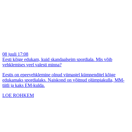
08 juuli 17:08
Eesti kõige edukam, kuid skandaalseim spordiala. Mis võib
vehklemises veel valesti minna?
Eestis on epeevehklemine olnud viimastel kümnenditel kõige
edukamaks spordialaks. Naiskond on võitnud olümpiakulla, MM-
tiitli ja kaks EM-kulda.
LOE ROHKEM