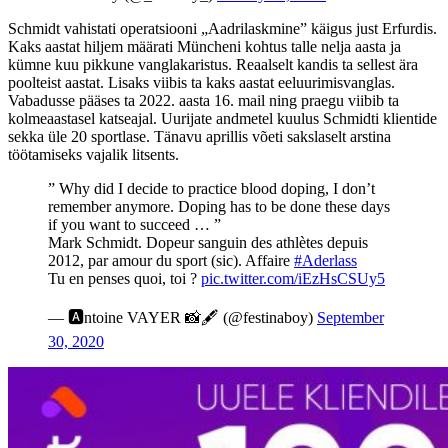
Schmidt vahistati operatsiooni „Aadrilaskmine” käigus just Erfurdis.
Kaks aastat hiljem määrati Müncheni kohtus talle nelja aasta ja
kümne kuu pikkune vanglakaristus. Reaalselt kandis ta sellest ära
poolteist aastat. Lisaks viibis ta kaks aastat eeluurimisvanglas.
Vabadusse pääses ta 2022. aasta 16. mail ning praegu viibib ta
kolmeaastasel katseajal. Uurijate andmetel kuulus Schmidti klientide
sekka üle 20 sportlase. Tänavu aprillis võeti sakslaselt arstina
töötamiseks vajalik litsents.
” Why did I decide to practice blood doping, I don’t
remember anymore. Doping has to be done these days
if you want to succeed … ”
Mark Schmidt. Dopeur sanguin des athlètes depuis
2012, par amour du sport (sic). Affaire
#Aderlass
Tu en penses quoi, toi ?
pic.twitter.com/iEzHsCSUy5
— 🅰ntoine VAYER 📸🖋️ (@festinaboy)
September
30, 2020