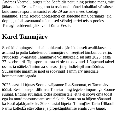
Andreas Veerpalu puges juba Seefeldis peitu ning peituse mängimist
jätkas ta ka Eestis. Praegu on ta osalenud mõnel kohalikul võistlusel,
kuid suurde sporti naasmist ei ole 29-aastane mees kordagi
kaalunud. Tema sõidud tipptasemel on sõidetud ning parimaks jäid
dopingu abil saavutatud tulemused võistlejaterivi teises pooles.
Temagi resideerub jätkuvalt Lõuna-Eestis.
Karel Tammjärv
Seefeldi dopinguskandaali puhkemise järel koheselt avalikkuse ette
astunud ja pattu kahetsenud Tammjärv on seejärel tõmbunud varju.
Nüüdseks 34-aastase Tammjärve võistluskeeld sai läbi 2023. aasta
27. veebruaril. Tippsporti naasta ei ole ta soovinud. Lõppenud talvel
osales ta näiteks Tartumaa suusasarja sprindietapil amatöörina.
Suusarajale naasmise järel ei soovinud Tammjärv meediale
kommentaare jagada.
2023. aastal kirjutas Soome väljaanne Ilta-Sanomat, et Tammjärv
töötab Eesti transpordifirmas Transtar ning tegeleb impordiga Soome
suunal. Endine suusataja tõdes soomlastele, et ta ei soovi oma tööst
ega ka murdmaasuusatamisest rääkida. Sama on ta hiljem sõnanud
ka Eesti ajakirjanikele. 2020. aastal lõpetas Tammjärv Tartu Ülikooli
Pärnu kolledži ettevõtluse ja projektijuhtimise eriala
cum laude
.