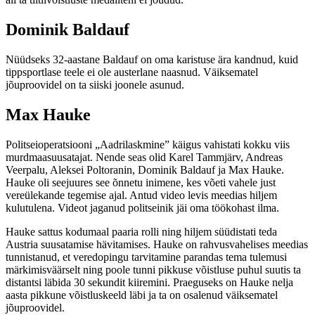
Dominik Baldauf
Nüüdseks 32-aastane Baldauf on oma karistuse ära kandnud, kuid
tippsportlase teele ei ole austerlane naasnud. Väiksematel
jõuproovidel on ta siiski joonele asunud.
Max Hauke
Politseioperatsiooni „Aadrilaskmine” käigus vahistati kokku viis
murdmaasuusatajat. Nende seas olid Karel Tammjärv, Andreas
Veerpalu, Aleksei Poltoranin, Dominik Baldauf ja Max Hauke.
Hauke oli seejuures see õnnetu inimene, kes võeti vahele just
vereülekande tegemise ajal. Antud video levis meedias hiljem
kulutulena. Videot jaganud politseinik jäi oma töökohast ilma.
Hauke sattus kodumaal paaria rolli ning hiljem süüdistati teda
Austria suusatamise hävitamises. Hauke on rahvusvahelises meedias
tunnistanud, et veredopingu tarvitamine parandas tema tulemusi
märkimisväärselt ning poole tunni pikkuse võistluse puhul suutis ta
distantsi läbida 30 sekundit kiiremini. Praeguseks on Hauke nelja
aasta pikkune võistluskeeld läbi ja ta on osalenud väiksematel
jõuproovidel.