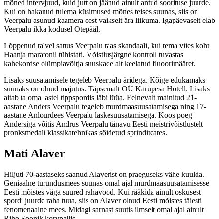
mõned intervjuud, kuid jutt on jäänud ainult antud soorituse juurde.
Kui on hakanud tulema küsimused mõnes teises suunas, siis on
Veerpalu asunud kaamera eest vaikselt ära liikuma. Igapäevaselt elab
Veerpalu ikka kodusel Otepääl.
Lõppenud talvel sattus Veerpalu taas skandaali, kui tema viies koht
Haanja maratonil tühistati. Võistlusjärgne kontroll tuvastas
kahekordse olümpiavõitja suuskade alt keelatud fluoorimääret.
Lisaks suusatamisele tegeleb Veerpalu äridega. Kõige edukamaks
suunaks on olnud majutus. Täpsemalt OÜ Karupesa Hotell. Lisaks
aitab ta oma lastel tippspordis läbi lüüa. Eelnevalt mainitud 21-
aastane Anders Veerpalu tegeleb murdmaasuusatamisega ning 17-
aastane Anlourdees Veerpalu laskesuusatamisega. Koos poeg
Andersiga võitis Andrus Veerpalu tänavu Eesti meistrivõistlustelt
pronksmedali klassikatehnikas sõidetud sprinditeates.
Mati Alaver
Hiljuti 70-aastaseks saanud Alaverist on praeguseks vähe kuulda.
Geniaalne turundusmees suunas omal ajal murdmaasuusatamisesse
Eesti mõistes väga suured rahavood. Kui rääkida ainult oskusest
spordi juurde raha tuua, siis on Alaver olnud Eesti mõistes täiesti
fenomenaalne mees. Midagi sarnast suutis ilmselt omal ajal ainult
Riho Soonik korvpallis.