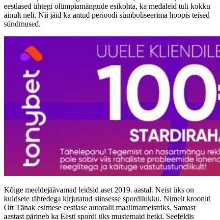
eestlased ühtegi olümpiamängude esikohta, ka medaleid tuli kokku
ainult neli. Nii jäid ka antud perioodi sümboliseerima hoopis teised
sündmused.
Kõige meeldejäävamad leidsid aset 2019. aastal. Neist üks on
kuldsete tähtedega kirjutatud siinsesse spordilukku. Nimelt krooniti
Ott Tänak esimese eestlase autoralli maailmameistriks. Samast
aastast pärineb ka Eesti spordi üks mustemaid hetki. Seefeldis