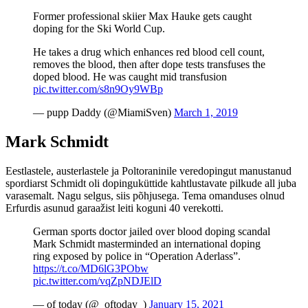
Former professional skiier Max Hauke gets caught
doping for the Ski World Cup.
He takes a drug which enhances red blood cell count,
removes the blood, then after dope tests transfuses the
doped blood. He was caught mid transfusion
pic.twitter.com/s8n9Oy9WBp
— pupp Daddy (@MiamiSven)
March 1, 2019
Mark Schmidt
Eestlastele, austerlastele ja Poltoraninile veredopingut manustanud
spordiarst Schmidt oli dopinguküttide kahtlustavate pilkude all juba
varasemalt. Nagu selgus, siis põhjusega. Tema omanduses olnud
Erfurdis asunud garaažist leiti koguni 40 verekotti.
German sports doctor jailed over blood doping scandal
Mark Schmidt masterminded an international doping
ring exposed by police in “Operation Aderlass”.
https://t.co/MD6lG3PObw
pic.twitter.com/vqZpNDJElD
— of today (@_oftoday_)
January 15, 2021