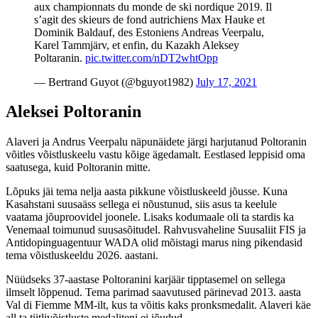
aux championnats du monde de ski nordique 2019. Il
s’agit des skieurs de fond autrichiens Max Hauke et
Dominik Baldauf, des Estoniens Andreas Veerpalu,
Karel Tammjärv, et enfin, du Kazakh Aleksey
Poltaranin.
pic.twitter.com/nDT2whtOpp
— Bertrand Guyot (@bguyot1982)
July 17, 2021
Aleksei Poltoranin
Alaveri ja Andrus Veerpalu näpunäidete järgi harjutanud Poltoranin
võitles võistluskeelu vastu kõige ägedamalt. Eestlased leppisid oma
saatusega, kuid Poltoranin mitte.
Lõpuks jäi tema nelja aasta pikkune võistluskeeld jõusse. Kuna
Kasahstani suusaäss sellega ei nõustunud, siis asus ta keelule
vaatama jõuproovidel joonele. Lisaks kodumaale oli ta stardis ka
Venemaal toimunud suusasõitudel. Rahvusvaheline Suusaliit FIS ja
Antidopinguagentuur WADA olid mõistagi marus ning pikendasid
tema võistluskeeldu 2026. aastani.
Nüüdseks 37-aastase Poltoranini karjäär tipptasemel on sellega
ilmselt lõppenud. Tema parimad saavutused pärinevad 2013. aasta
Val di Fiemme MM-ilt, kus ta võitis kaks pronksmedalit. Alaveri käe
all ta tiitlivõistluste medaliteni ei jõudud.