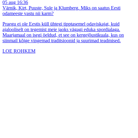
05 aug 16:36
Värnik, Kirt, Puuste, Sule ja Klumberg. Miks on saatus Eesti
odameeste vastu nii karm?
Praegu ei ole Eestis küll ühtegi tipptasemel odaviskajat, kuid
ajalooliselt on tegemist meie jaoks vägagi eduka spordialaga.
Maarjamaal on isegi öeldud, et see on kergejõustikuala, kus on
siinmail kõige vingemad traditsioonid ja suurimad teadmised.
LOE ROHKEM