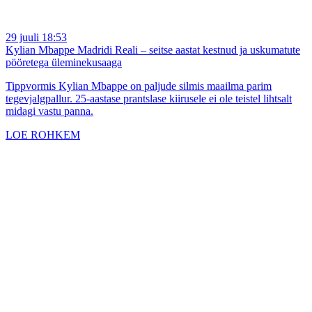
29 juuli 18:53
Kylian Mbappe Madridi Reali – seitse aastat kestnud ja uskumatute
pööretega üleminekusaaga
Tippvormis Kylian Mbappe on paljude silmis maailma parim
tegevjalgpallur. 25-aastase prantslase kiirusele ei ole teistel lihtsalt
midagi vastu panna.
LOE ROHKEM