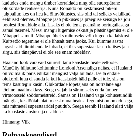
kadudes enda mängu ümber korraldada ning olla suurepärane
olukordade realiseerija. Kuna Ronaldo on keskmisest pikem
jalgpallur, kes on hea ka õhuvõitlustes, siis olid tal selleks vajalikud
eeldused olemas. Mbappe jääb pikkuses ja praeguse seisuga ka jõu
poolest Ronaldole alla. Lisaks ei ole tema peamäng portugallasega
samal tasemel. Messi mängu lugemise oskust ja platsinägemist ei ole
Mbappel samuti. Mbappe üheks miinuseks võib lugeda ka laiskust.
Kaitsetöö tegemine ei ole lihtsalt tema jaoks. Kui kümme aastat
tagasi said tiimid endale lubada, et üks superstaar laseb kaitses jala
sirgu, siis tänapäeval ei ole see enam mõeldav.
Haaland lööb väravaid suuresti tänu kaaslaste heale eeltööle.
ManCity hiljutine kohtumine Londoni Arsenaliga näitas, et Haaland
on võimalik päris edukalt mängust välja lülitada. Ise ta endale
olukordi luua ei suuda ja kui kaaslastelt häid palle ei tule, siis on
tema kasutegur kasin. Olukordade lõpetajana on norralane aga
tõeline maailmaklass. Seega vajab ta säramiseks enda ümber
virtuoosseid söödumeistreid. Samas on Haaland väga kohusetundlik
mängija, kes töötab alati meeskonna heaks. Tegemist on omadusega,
mis mitmetel superstaaridel puudub. Seega teenib Haaland alati välja
ka kaaslaste austuse ja usalduse.
Hinnang: Viik
Rahvuskoondised