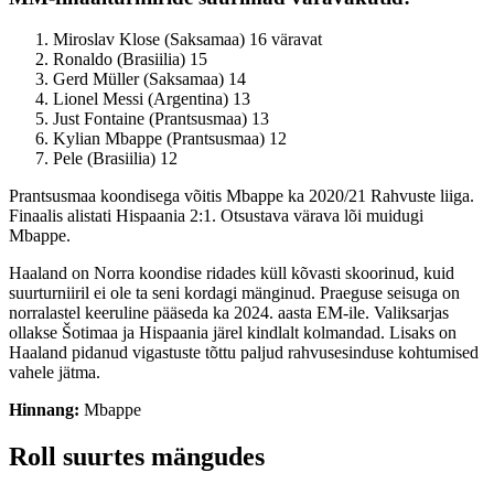
Miroslav Klose (Saksamaa) 16 väravat
Ronaldo (Brasiilia) 15
Gerd Müller (Saksamaa) 14
Lionel Messi (Argentina) 13
Just Fontaine (Prantsusmaa) 13
Kylian Mbappe (Prantsusmaa) 12
Pele (Brasiilia) 12
Prantsusmaa koondisega võitis Mbappe ka 2020/21 Rahvuste liiga.
Finaalis alistati Hispaania 2:1. Otsustava värava lõi muidugi
Mbappe.
Haaland on Norra koondise ridades küll kõvasti skoorinud, kuid
suurturniiril ei ole ta seni kordagi mänginud. Praeguse seisuga on
norralastel keeruline pääseda ka 2024. aasta EM-ile. Valiksarjas
ollakse Šotimaa ja Hispaania järel kindlalt kolmandad. Lisaks on
Haaland pidanud vigastuste tõttu paljud rahvusesinduse kohtumised
vahele jätma.
Hinnang:
Mbappe
Roll suurtes mängudes