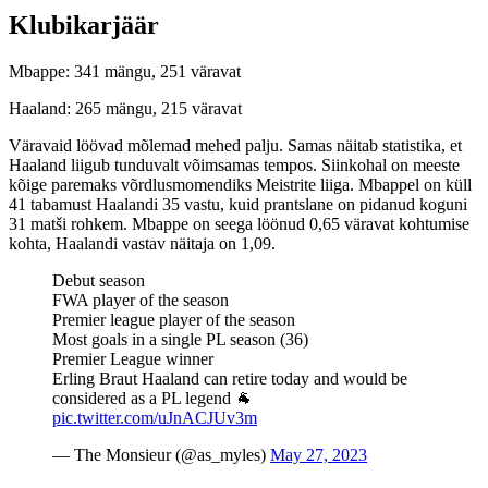
Klubikarjäär
Mbappe: 341 mängu, 251 väravat
Haaland: 265 mängu, 215 väravat
Väravaid löövad mõlemad mehed palju. Samas näitab statistika, et
Haaland liigub tunduvalt võimsamas tempos. Siinkohal on meeste
kõige paremaks võrdlusmomendiks Meistrite liiga. Mbappel on küll
41 tabamust Haalandi 35 vastu, kuid prantslane on pidanud koguni
31 matši rohkem. Mbappe on seega löönud 0,65 väravat kohtumise
kohta, Haalandi vastav näitaja on 1,09.
Debut season
FWA player of the season
Premier league player of the season
Most goals in a single PL season (36)
Premier League winner
Erling Braut Haaland can retire today and would be
considered as a PL legend 🐐
pic.twitter.com/uJnACJUv3m
— The Monsieur (@as_myles)
May 27, 2023