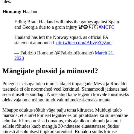
üles.
Hinnang:
Haaland
Erling Braut Haaland will miss the games against Spain
and Georgia due to a groin injury 🚨🔵🇳🇴
#MCFC
Haaland has left the Norway squad, as official FA
statement announced.
pic.twitter.com/iAbvgZQZuu
— Fabrizio Romano (@FabrizioRomano)
March 21,
2023
Mängijate plussid ja miinused?
Praeguse seisuga tuleb tunnistada, et tippaegade Messi ja Ronaldo
tasemele ei ole noormehed veel kerkinud. Samamoodi jätkates nad
seda ilmselt ei suudagi. Nimetatud kahe legendi kõrvale tõusmiseks
oleks vaja oma mängu tunduvalt mitmekesisemaks muuta.
Mbappe edukus sõltub väga palju tema kiirusest. Muidugi tuleb
märkida, et suurel kiirusel tegutsedes on prantslasel ka suurepärane
tehnika. Kiirus on siiski omadus, mis ajapikku tuhmub ja ainult
sellele rõhudes kaob mängija 30-ndatesse eluaastatesse jõudes
kiiresti absoluutsest tippkonkurentsist. Ronaldo suutis kiiruse