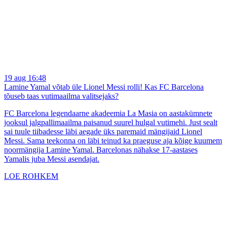
19 aug 16:48
Lamine Yamal võtab üle Lionel Messi rolli! Kas FC Barcelona
tõuseb taas vutimaailma valitsejaks?
FC Barcelona legendaarne akadeemia La Masia on aastakümnete
jooksul jalgpallimaailma paisanud suurel hulgal vutimehi. Just sealt
sai tuule tiibadesse läbi aegade üks paremaid mängijaid Lionel
Messi. Sama teekonna on läbi teinud ka praeguse aja kõige kuumem
noormängija Lamine Yamal. Barcelonas nähakse 17-aastases
Yamalis juba Messi asendajat.
LOE ROHKEM