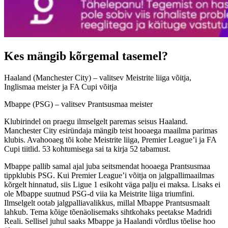
Kes mängib kõrgemal tasemel?
Haaland (Manchester City) – valitsev Meistrite liiga võitja,
Inglismaa meister ja FA Cupi võitja
Mbappe (PSG) – valitsev Prantsusmaa meister
Klubirindel on praegu ilmselgelt paremas seisus Haaland.
Manchester City esiründaja mängib teist hooaega maailma parimas
klubis. Avahooaeg tõi kohe Meistrite liiga, Premier League’i ja FA
Cupi tiitlid. 53 kohtumisega sai ta kirja 52 tabamust.
Mbappe pallib samal ajal juba seitsmendat hooaega Prantsusmaa
tippklubis PSG. Kui Premier League’i võitja on jalgpallimaailmas
kõrgelt hinnatud, siis Ligue 1 esikoht väga palju ei maksa. Lisaks ei
ole Mbappe suutnud PSG-d viia ka Meistrite liiga triumfini.
Ilmselgelt ootab jalgpalliavalikkus, millal Mbappe Prantsusmaalt
lahkub. Tema kõige tõenäolisemaks sihtkohaks peetakse Madridi
Reali. Sellisel juhul saaks Mbappe ja Haalandi võrdlus tõelise hoo