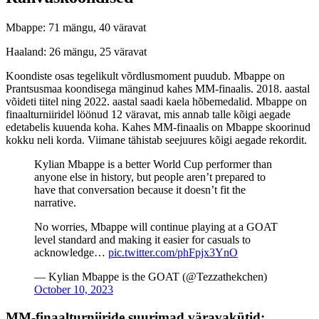
Mbappe: 71 mängu, 40 väravat
Haaland: 26 mängu, 25 väravat
Koondiste osas tegelikult võrdlusmoment puudub. Mbappe on
Prantsusmaa koondisega mänginud kahes MM-finaalis. 2018. aastal
võideti tiitel ning 2022. aastal saadi kaela hõbemedalid. Mbappe on
finaalturniiridel löönud 12 väravat, mis annab talle kõigi aegade
edetabelis kuuenda koha. Kahes MM-finaalis on Mbappe skoorinud
kokku neli korda. Viimane tähistab seejuures kõigi aegade rekordit.
Kylian Mbappe is a better World Cup performer than
anyone else in history, but people aren’t prepared to
have that conversation because it doesn’t fit the
narrative.
No worries, Mbappe will continue playing at a GOAT
level standard and making it easier for casuals to
acknowledge…
pic.twitter.com/phFpjx3YnO
— Kylian Mbappe is the GOAT (@Tezzathekchen)
October 10, 2023
MM-finaalturniiride suurimad väravakütid: