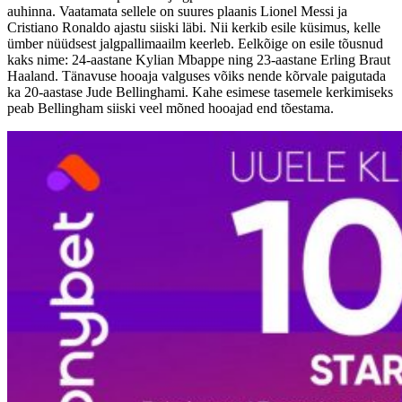
auhinna. Vaatamata sellele on suures plaanis Lionel Messi ja
Cristiano Ronaldo ajastu siiski läbi. Nii kerkib esile küsimus, kelle
ümber nüüdsest jalgpallimaailm keerleb. Eelkõige on esile tõusnud
kaks nime: 24-aastane Kylian Mbappe ning 23-aastane Erling Braut
Haaland. Tänavuse hooaja valguses võiks nende kõrvale paigutada
ka 20-aastase Jude Bellinghami. Kahe esimese tasemele kerkimiseks
peab Bellingham siiski veel mõned hooajad end tõestama.