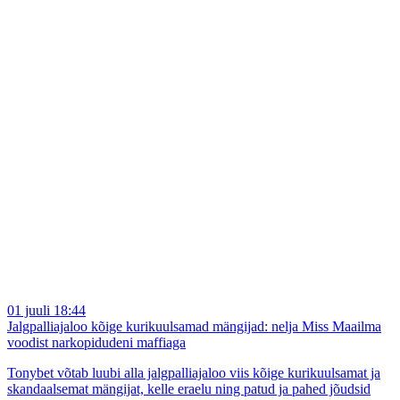
01 juuli 18:44
Jalgpalliajaloo kõige kurikuulsamad mängijad: nelja Miss Maailma
voodist narkopidudeni maffiaga
Tonybet võtab luubi alla jalgpalliajaloo viis kõige kurikuulsamat ja
skandaalsemat mängijat, kelle eraelu ning patud ja pahed jõudsid