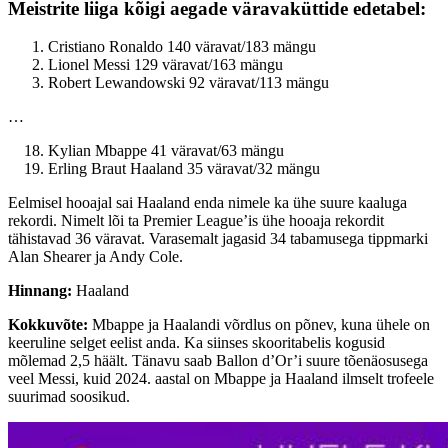
Meistrite liiga kõigi aegade väravaküttide edetabel:
Cristiano Ronaldo 140 väravat/183 mängu
Lionel Messi 129 väravat/163 mängu
Robert Lewandowski 92 väravat/113 mängu
…
Kylian Mbappe 41 väravat/63 mängu
Erling Braut Haaland 35 väravat/32 mängu
Eelmisel hooajal sai Haaland enda nimele ka ühe suure kaaluga
rekordi. Nimelt lõi ta Premier League’is ühe hooaja rekordit
tähistavad 36 väravat. Varasemalt jagasid 34 tabamusega tippmarki
Alan Shearer ja Andy Cole.
Hinnang:
Haaland
Kokkuvõte:
Mbappe ja Haalandi võrdlus on põnev, kuna ühele on
keeruline selget eelist anda. Ka siinses skooritabelis kogusid
mõlemad 2,5 häält. Tänavu saab Ballon d’Or’i suure tõenäosusega
veel Messi, kuid 2024. aastal on Mbappe ja Haaland ilmselt trofeele
suurimad soosikud.