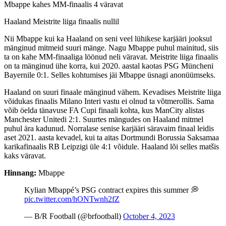
Mbappe kahes MM-finaalis 4 väravat
Haaland Meistrite liiga finaalis nullil
Nii Mbappe kui ka Haaland on seni veel lühikese karjääri jooksul
mänginud mitmeid suuri mänge. Nagu Mbappe puhul mainitud, siis
ta on kahe MM-finaaliga löönud neli väravat. Meistrite liiga finaalis
on ta mänginud ühe korra, kui 2020. aastal kaotas PSG Müncheni
Bayernile 0:1. Selles kohtumises jäi Mbappe üsnagi anonüümseks.
Haaland on suuri finaale mänginud vähem. Kevadises Meistrite liiga
võidukas finaalis Milano Interi vastu ei olnud ta võtmerollis. Sama
võib öelda tänavuse FA Cupi finaali kohta, kus ManCity alistas
Manchester Unitedi 2:1. Suurtes mängudes on Haaland mitmel
puhul ära kadunud. Norralase senise karjääri säravaim finaal leidis
aset 2021. aasta kevadel, kui ta aitas Dortmundi Borussia Saksamaa
karikafinaalis RB Leipzigi üle 4:1 võidule. Haaland lõi selles matšis
kaks väravat.
Hinnang:
Mbappe
Kylian Mbappé’s PSG contract expires this summer 💭
pic.twitter.com/hONTwnh2fZ
— B/R Football (@brfootball)
October 4, 2023