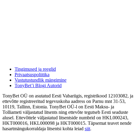
Tingimused ja reeglid
Privaatsuspoliitika
Vastutustundlik mängimine
TonyBet’i Blogi Autorid
TonyBet OÜ on asutatud Eesti Vabariigis, registrikood 12103082, ja
ettevõtte registreeritud tegevuskoha aadress on Parnu mnt 31-53,
10119, Tallinn, Estonia. TonyBet OÜ-l on Eesti Maksu- ja
Tolliameti väljastatud litsents ning ettevõte tegutseb Eesti seaduste
alusel. Ettevõttele väljastatud litsentside numbrid on HKL000243,
HKT000016, HKL000098 ja HKT000015. Täpsemat teavet nende
hasartmängukorraldaja litsentsi kohta leiad
siit
.