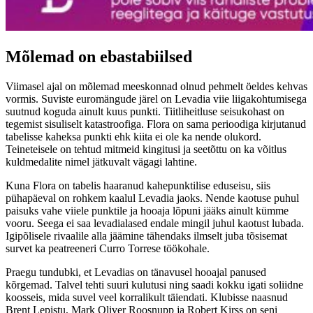
Mõlemad on ebastabiilsed
Viimasel ajal on mõlemad meeskonnad olnud pehmelt öeldes kehvas
vormis. Suviste euromängude järel on Levadia viie liigakohtumisega
suutnud koguda ainult kuus punkti. Tiitliheitluse seisukohast on
tegemist sisuliselt katastroofiga. Flora on sama perioodiga kirjutanud
tabelisse kaheksa punkti ehk kiita ei ole ka nende olukord.
Teineteisele on tehtud mitmeid kingitusi ja seetõttu on ka võitlus
kuldmedalite nimel jätkuvalt vägagi lahtine.
Kuna Flora on tabelis haaranud kahepunktilise eduseisu, siis
pühapäeval on rohkem kaalul Levadia jaoks. Nende kaotuse puhul
paisuks vahe viiele punktile ja hooaja lõpuni jääks ainult kümme
vooru. Seega ei saa levadialased endale mingil juhul kaotust lubada.
Igipõlisele rivaalile alla jäämine tähendaks ilmselt juba tõsisemat
survet ka peatreeneri Curro Torrese töökohale.
Praegu tundubki, et Levadias on tänavusel hooajal panused
kõrgemad. Talvel tehti suuri kulutusi ning saadi kokku igati soliidne
koosseis, mida suvel veel korralikult täiendati. Klubisse naasnud
Brent Lepistu, Mark Oliver Roosnupp ja Robert Kirss on seni