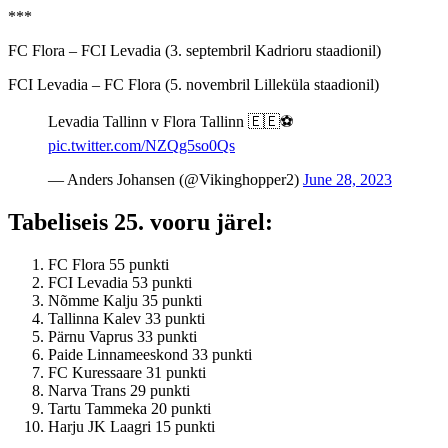
***
FC Flora – FCI Levadia (3. septembril Kadrioru staadionil)
FCI Levadia – FC Flora (5. novembril Lilleküla staadionil)
Levadia Tallinn v Flora Tallinn 🇪🇪⚽
pic.twitter.com/NZQg5so0Qs
— Anders Johansen (@Vikinghopper2)
June 28, 2023
Tabeliseis 25. vooru järel:
FC Flora 55 punkti
FCI Levadia 53 punkti
Nõmme Kalju 35 punkti
Tallinna Kalev 33 punkti
Pärnu Vaprus 33 punkti
Paide Linnameeskond 33 punkti
FC Kuressaare 31 punkti
Narva Trans 29 punkti
Tartu Tammeka 20 punkti
Harju JK Laagri 15 punkti