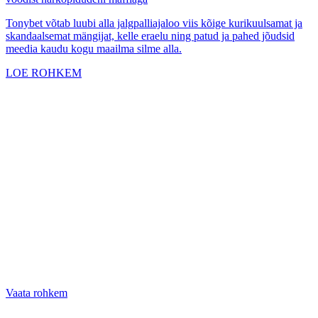
Tonybet võtab luubi alla jalgpalliajaloo viis kõige kurikuulsamat ja
skandaalsemat mängijat, kelle eraelu ning patud ja pahed jõudsid
meedia kaudu kogu maailma silme alla.
LOE ROHKEM
Vaata rohkem