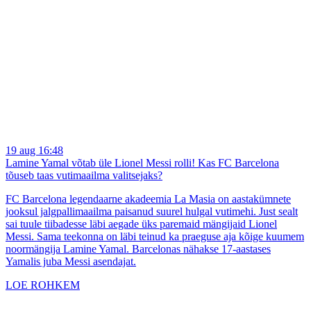
19 aug 16:48
Lamine Yamal võtab üle Lionel Messi rolli! Kas FC Barcelona
tõuseb taas vutimaailma valitsejaks?
FC Barcelona legendaarne akadeemia La Masia on aastakümnete
jooksul jalgpallimaailma paisanud suurel hulgal vutimehi. Just sealt
sai tuule tiibadesse läbi aegade üks paremaid mängijaid Lionel
Messi. Sama teekonna on läbi teinud ka praeguse aja kõige kuumem
noormängija Lamine Yamal. Barcelonas nähakse 17-aastases
Yamalis juba Messi asendajat.
LOE ROHKEM