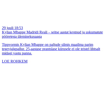
29 juuli 18:53
Kylian Mbappe Madridi Reali – seitse aastat kestnud ja uskumatute
pööretega üleminekusaaga
Tippvormis Kylian Mbappe on paljude silmis maailma parim
tegevjalgpallur. 25-aastase prantslase kiirusele ei ole teistel lihtsalt
midagi vastu panna.
LOE ROHKEM