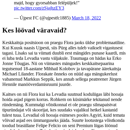
majd, hogy gyorsabban felépüljek!”
pic.twitter.com/zSjajhzEY3
— Újpest FC (@ujpestfc1885)
March 18, 2022
Kes löövad väravaid?
Keskkaitsja positsioon on praegu Flora jaoks üldse problemaatiline.
Kui Kuusk naasis Ujpesti, siis Pürg alles tuleb vaikselt vigastusest
tagasi. Lisaks sai ta viimati duubli eest mängides punase kaardi, mis
ei luba teda Levadia vastu väljakule. Traumaga on hädas ka Erko
Jonne Tõugjas. Nii on viimastes mängudes keskkaitsepaarina
tegutsenud 18-aastane Mihhail Kolobov ja tavapärane äärekaitsja
Michael Lilander. Florakate õnneks on nüüd aga mängukeelust
vabanenud Markkus Seppik, kes annab sellega peatreener Jürgen
Hennile manööverdamisruumi juurde.
Kaitses on nii Flora kui ka Levadia suutnud koduliigas läbi hooaja
hoida asjad pigem korras. Rohkem on küsimärke tekitanud nende
ründemäng. Kummalgi võistkonnal ei ole praegu silmapaistvat
tipuründajat või skoorijat, kes suudaks vajalikul hetkel kastanid
tulest tuua. Levadial oli hooaja esimeses pooles Agyiri, kuid temata
võivad asjad ees ümmarguseks jääda. Suurte lootustega võistkonda
toodud brasiillane Felipe Felicio on seni Premium liigas löönud