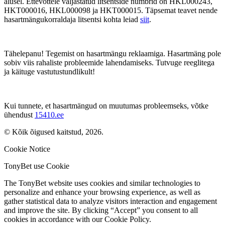
alusel. Ettevõttele väljastatud litsentside numbrid on HKL000243,
HKT000016, HKL000098 ja HKT000015. Täpsemat teavet nende
hasartmängukorraldaja litsentsi kohta leiad
siit
.
Tähelepanu! Tegemist on hasartmängu reklaamiga. Hasartmäng pole
sobiv viis rahaliste probleemide lahendamiseks. Tutvuge reeglitega
ja käituge vastutustundlikult!
Kui tunnete, et hasartmängud on muutumas probleemseks, võtke
ühendust
15410.ee
© Kõik õigused kaitstud, 2026.
Cookie Notice
TonyBet use Cookie
The TonyBet website uses cookies and similar technologies to
personalize and enhance your browsing experience, as well as
gather statistical data to analyze visitors interaction and engagement
and improve the site. By clicking “Accept” you consent to all
cookies in accordance with our Cookie Policy.