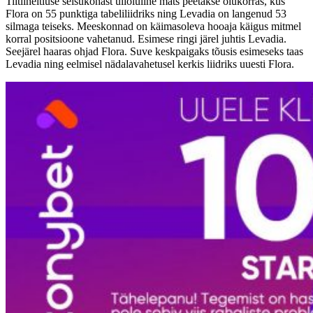
Tiitliheitluse seisukohast ülioluline matš peetakse olukorras, kus
Flora on 55 punktiga tabeliliidriks ning Levadia on langenud 53
silmaga teiseks. Meeskonnad on käimasoleva hooaja käigus mitmel
korral positsioone vahetanud. Esimese ringi järel juhtis Levadia.
Seejärel haaras ohjad Flora. Suve keskpaigaks tõusis esimeseks taas
Levadia ning eelmisel nädalavahetusel kerkis liidriks uuesti Flora.