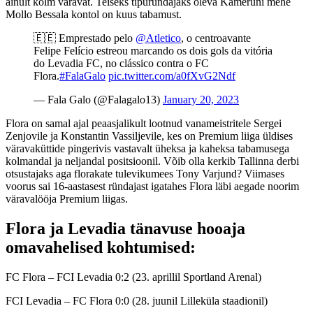
ainult kolm väravat. Teiseks tipuründajaks oleva Kameruni mehe
Mollo Bessala kontol on kuus tabamust.
🇪🇪 Emprestado pelo
@Atletico
, o centroavante
Felipe Felício estreou marcando os dois gols da vitória
do Levadia FC, no clássico contra o FC
Flora.
#FalaGalo
pic.twitter.com/a0fXvG2Ndf
— Fala Galo (@Falagalo13)
January 20, 2023
Flora on samal ajal peaasjalikult lootnud vanameistritele Sergei
Zenjovile ja Konstantin Vassiljevile, kes on Premium liiga üldises
väravaküttide pingerivis vastavalt üheksa ja kaheksa tabamusega
kolmandal ja neljandal positsioonil. Võib olla kerkib Tallinna derbi
otsustajaks aga florakate tulevikumees Tony Varjund? Viimases
voorus sai 16-aastasest ründajast igatahes Flora läbi aegade noorim
väravalööja Premium liigas.
Flora ja Levadia tänavuse hooaja
omavahelised kohtumised:
FC Flora – FCI Levadia 0:2 (23. aprillil Sportland Arenal)
FCI Levadia – FC Flora 0:0 (28. juunil Lilleküla staadionil)