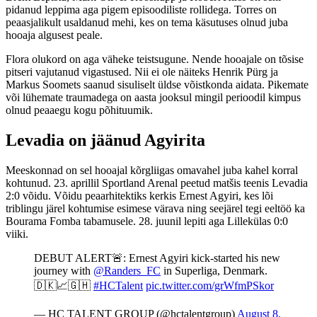
pidanud leppima aga pigem episoodiliste rollidega. Torres on
peaasjalikult usaldanud mehi, kes on tema käsutuses olnud juba
hooaja algusest peale.
Flora olukord on aga väheke teistsugune. Nende hooajale on tõsise
pitseri vajutanud vigastused. Nii ei ole näiteks Henrik Pürg ja
Markus Soomets saanud sisuliselt üldse võistkonda aidata. Pikemate
või lühemate traumadega on aasta jooksul mingil perioodil kimpus
olnud peaaegu kogu põhituumik.
Levadia on jäänud Agyirita
Meeskonnad on sel hooajal kõrgliigas omavahel juba kahel korral
kohtunud. 23. aprillil Sportland Arenal peetud matšis teenis Levadia
2:0 võidu. Võidu peaarhitektiks kerkis Ernest Agyiri, kes lõi
triblingu järel kohtumise esimese värava ning seejärel tegi eeltöö ka
Bourama Fomba tabamusele. 28. juunil lepiti aga Lillekülas 0:0
viiki.
DEBUT ALERT🚨: Ernest Agyiri kick-started his new
journey with
@Randers_FC
in Superliga, Denmark.
🇩🇰📈🇬🇭
#HCTalent
pic.twitter.com/grWfmPSkor
— HC TALENT GROUP (@hctalentgroup)
August 8,