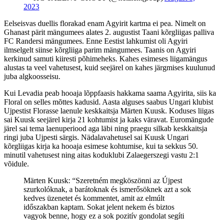
2023
Eelseisvas duellis florakad enam Agyirit kartma ei pea. Nimelt on
Ghanast pärit mängumees alates 2. augustist Taani kõrgliigas palliva
FC Randersi mängumees. Enne Eestist lahkumist oli Agyiri
ilmselgelt siinse kõrgliiga parim mängumees. Taanis on Agyiri
kerkinud samuti kiiresti põhimeheks. Kahes esimeses liigamängus
alustas ta veel vahetusest, kuid seejärel on kahes järgmises kuulunud
juba algkoosseisu.
Kui Levadia peab hooaja lõppfaasis hakkama saama Agyirita, siis ka
Floral on selles mõttes kadusid. Aasta alguses saabus Ungari klubist
Ujpestist Florasse laenule keskkaitsja Märten Kuusk. Koduses liigas
sai Kuusk seejärel kirja 21 kohtumist ja kaks väravat. Euromängude
järel sai tema laenuperiood aga läbi ning praegu silkab keskkaitsja
ringi juba Ujpesti särgis. Nädalavahetusel sai Kuusk Ungari
kõrgliigas kirja ka hooaja esimese kohtumise, kui ta sekkus 50.
minutil vahetusest ning aitas koduklubi Zalaegerszegi vastu 2:1
võidule.
Märten Kuusk: “Szeretném megköszönni az Újpest
szurkolóknak, a barátoknak és ismerősöknek azt a sok
kedves üzenetet és kommentet, amit az elmúlt
időszakban kaptam. Sokat jelent nekem és biztos
vagyok benne, hogy ez a sok pozitív gondolat segíti