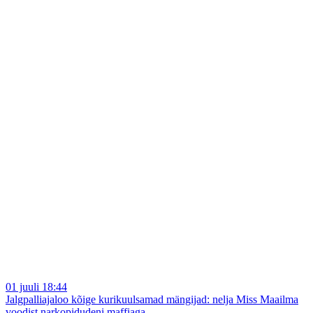
01 juuli 18:44
Jalgpalliajaloo kõige kurikuulsamad mängijad: nelja Miss Maailma
voodist narkopidudeni maffiaga