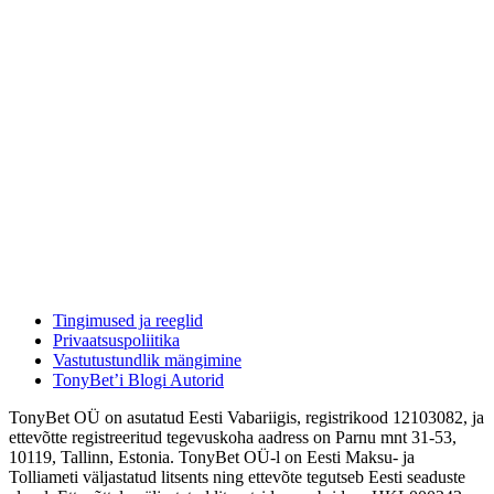
Tingimused ja reeglid
Privaatsuspoliitika
Vastutustundlik mängimine
TonyBet’i Blogi Autorid
TonyBet OÜ on asutatud Eesti Vabariigis, registrikood 12103082, ja
ettevõtte registreeritud tegevuskoha aadress on Parnu mnt 31-53,
10119, Tallinn, Estonia. TonyBet OÜ-l on Eesti Maksu- ja
Tolliameti väljastatud litsents ning ettevõte tegutseb Eesti seaduste