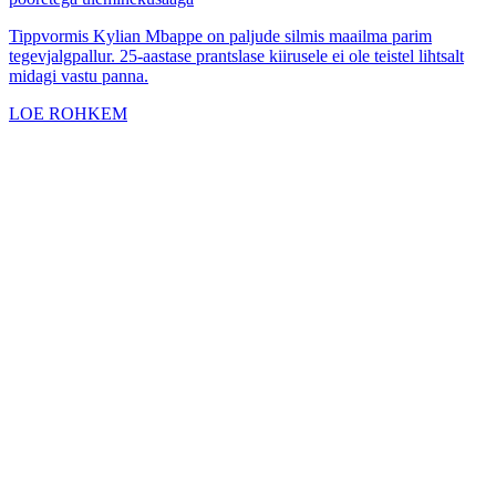
Tippvormis Kylian Mbappe on paljude silmis maailma parim
tegevjalgpallur. 25-aastase prantslase kiirusele ei ole teistel lihtsalt
midagi vastu panna.
LOE ROHKEM