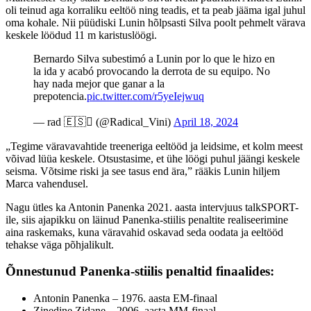
oli teinud aga korraliku eeltöö ning teadis, et ta peab jääma igal juhul
oma kohale. Nii püüdiski Lunin hõlpsasti Silva poolt pehmelt värava
keskele löödud 11 m karistuslöögi.
Bernardo Silva subestimó a Lunin por lo que le hizo en
la ida y acabó provocando la derrota de su equipo. No
hay nada mejor que ganar a la
prepotencia.
pic.twitter.com/r5yeIejwuq
— rad 🇪🇸 (@Radical_Vini)
April 18, 2024
„Tegime väravavahtide treeneriga eeltööd ja leidsime, et kolm meest
võivad lüüa keskele. Otsustasime, et ühe löögi puhul jäängi keskele
seisma. Võtsime riski ja see tasus end ära,” rääkis Lunin hiljem
Marca vahendusel.
Nagu ütles ka Antonin Panenka 2021. aasta intervjuus talkSPORT-
ile, siis ajapikku on läinud Panenka-stiilis penaltite realiseerimine
aina raskemaks, kuna väravahid oskavad seda oodata ja eeltööd
tehakse väga põhjalikult.
Õnnestunud Panenka-stiilis penaltid finaalides:
Antonin Panenka – 1976. aasta EM-finaal
Zinedine Zidane – 2006. aasta MM-finaal