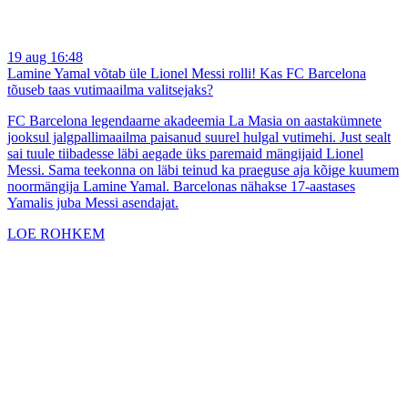
19 aug 16:48
Lamine Yamal võtab üle Lionel Messi rolli! Kas FC Barcelona
tõuseb taas vutimaailma valitsejaks?
FC Barcelona legendaarne akadeemia La Masia on aastakümnete
jooksul jalgpallimaailma paisanud suurel hulgal vutimehi. Just sealt
sai tuule tiibadesse läbi aegade üks paremaid mängijaid Lionel
Messi. Sama teekonna on läbi teinud ka praeguse aja kõige kuumem
noormängija Lamine Yamal. Barcelonas nähakse 17-aastases
Yamalis juba Messi asendajat.
LOE ROHKEM