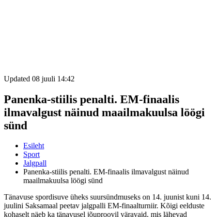
Updated 08 juuli 14:42
Panenka-stiilis penalti. EM-finaalis
ilmavalgust näinud maailmakuulsa löögi
sünd
Esileht
Sport
Jalgpall
Panenka-stiilis penalti. EM-finaalis ilmavalgust näinud
maailmakuulsa löögi sünd
Tänavuse spordisuve üheks suursündmuseks on 14. juunist kuni 14.
juulini Saksamaal peetav jalgpalli EM-finaalturniir. Kõigi eelduste
kohaselt näeb ka tänavusel jõuproovil väravaid, mis lähevad