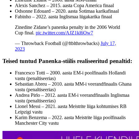
Alexis Sanchez – 2015. aasta Copa America finaal
Odsonne Edouard – 2020. aasta Šotimaa karikafinaal
Fabinho – 2022. aasta Inglismaa liigakarika finaal
Zinedine Zidane’s panenka penalty in the 2006 World
Cup final.
pic.twitter.com/AJZ1kl6Ow7
— Throwback Football (@ftblthrowbacks)
July 17,
2023
Teised tuntud Panenka-stiilis realiseeritud penaltid:
Francesco Totti – 2000. aasta EM-i poolfinaalis Hollandi
vastu (penaltiseerias)
Sebastian Abreu – 2010. aasta MM-i veerandfinaalis Ghana
vastu (penaltiseerias)
Andrea Pirlo – 2012. aasta EM-i veerandfinaalis Inglismaa
vastu (penaltiseerias)
Lionel Messi – 2021. aasta Meistrite liiga kohtumises RB
Leipzigi vastu
Karim Benzema – 2022. aasta Meistrite liiga poolfinaalis
Manchester City vastu