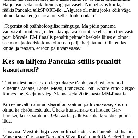
Harjutasin seda lööki trennis igapäevaselt. Nii neli-viis korda,”
rääkis Panenka talkSPORT-ile. „Alguses oli minu jaoks kõik väga
lihtne, kuna keegi ei osanud sellist lööki oodata.”
„Tegemist oli psühholoogilise mänguga. Ma pidin panema
väravavahi mõtlema, et teen tavapärase soorituse ehk löön tugevasti
posti kõrvale. EM-finaalis penaltit pehmelt keskele lüües ei olnud
see minu jaoks risk, kuna olin seda palju harjutanud. Olin endas
kindel ja teadsin, et löön palli väravasse.”
Kes on hiljem Panenka-stiilis penaltit
kasutanud?
Tuntumatest meestest on legendaarse tšehhi sooritust korranud
Zinedina Zidane, Lionel Messi, Francesco Totti, Andre Pirlo, Sergio
Ramos jne. Seejuures tegi Zidane seda 2006. aasta MM-finaalis.
Kui eelnevalt mainitud staarid on saatnud palli väravasse, siis on
olnud ka ebaõnnestujaid. Üheks kuulsamaks on inglane Gary
Lineker, kes ei suutnud 1992. aastal palli Brasiilia koondise puuri
lüüa.
Tänavuse Meistrite liiga veerandfinaalis otsustas Panenka-stiilis lüüa
Manchester City staar Bernardo Silva. Reali puurlukk Andrei Lunin