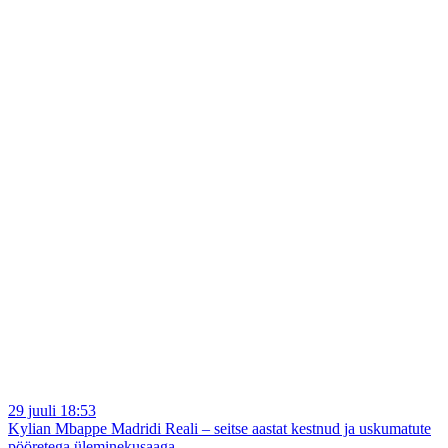
29 juuli 18:53
Kylian Mbappe Madridi Reali – seitse aastat kestnud ja uskumatute
pööretega üleminekusaaga