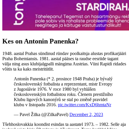
Kes on Antonin Panenka?
1948. aastal Prahas sündinud ründav poolkaitsja alustas profikarjääri
Praha Bohemiansis. 1981. aastal pääses ta raudse eesriide tagant
välja ning asus klubijalgpalli mängima Austrias. Viini Rapidi ridades
võitis ta ka kaks meistritiitlit.
Antonín Panenka (* 2. prosince 1948 Praha) je bývalý
československý fotbalista a reprezentant, mistr Evropy
z Jugoslávie 1976. V roce 1980 byl vyhlášen
československým fotbalistou roku. Členem prestižního
Klubu ligových kanonýrů se stal po změně pravidel
klubu v listopadu 2016.
pic.twitter.com/KxD6hmtaNr
— Pavel Žilka (@ZilkaPavel)
December 2, 2023
Tšehhoslovakkia koondist esindas ta aastatel 1973. – 1982. Selle aja