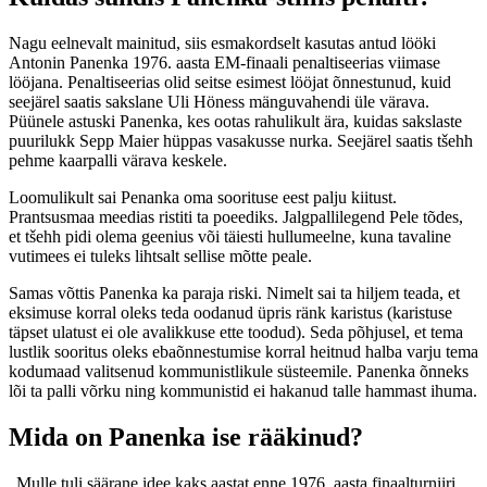
Nagu eelnevalt mainitud, siis esmakordselt kasutas antud lööki
Antonin Panenka 1976. aasta EM-finaali penaltiseerias viimase
lööjana. Penaltiseerias olid seitse esimest lööjat õnnestunud, kuid
seejärel saatis sakslane Uli Höness mänguvahendi üle värava.
Püünele astuski Panenka, kes ootas rahulikult ära, kuidas sakslaste
puurilukk Sepp Maier hüppas vasakusse nurka. Seejärel saatis tšehh
pehme kaarpalli värava keskele.
Loomulikult sai Penanka oma soorituse eest palju kiitust.
Prantsusmaa meedias ristiti ta poeediks. Jalgpallilegend Pele tõdes,
et tšehh pidi olema geenius või täiesti hullumeelne, kuna tavaline
vutimees ei tuleks lihtsalt sellise mõtte peale.
Samas võttis Panenka ka paraja riski. Nimelt sai ta hiljem teada, et
eksimuse korral oleks teda oodanud üpris ränk karistus (karistuse
täpset ulatust ei ole avalikkuse ette toodud). Seda põhjusel, et tema
lustlik sooritus oleks ebaõnnestumise korral heitnud halba varju tema
kodumaad valitsenud kommunistlikule süsteemile. Panenka õnneks
lõi ta palli võrku ning kommunistid ei hakanud talle hammast ihuma.
Mida on Panenka ise rääkinud?
„Mulle tuli säärane idee kaks aastat enne 1976. aasta finaalturniiri.