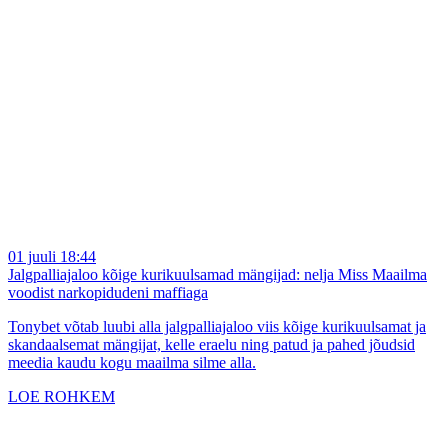
01 juuli 18:44
Jalgpalliajaloo kõige kurikuulsamad mängijad: nelja Miss Maailma
voodist narkopidudeni maffiaga
Tonybet võtab luubi alla jalgpalliajaloo viis kõige kurikuulsamat ja
skandaalsemat mängijat, kelle eraelu ning patud ja pahed jõudsid
meedia kaudu kogu maailma silme alla.
LOE ROHKEM