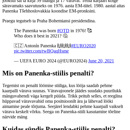
jooksul sai ta kirja 59 mängu ja 17 väravat. Tema karjääri kõige
säravamaks saavutuseks on 1976. aasta EM-tiitel. 1980. aastal aitas
Panenka Tšehhoslovakkia koondise EM-pronksini.
Praegu tegutseb ta Praha Bohemiansi presidendina.
The Panenka was born
#OTD
in 1976! 🥰
Who does it best in 2021? 🤔
🇨🇿 Antonín Panenka 🙌🙌🙌
#EURO2020
pic.twitter.com/rwBQaqHsme
— UEFA EURO 2024 (@EURO2024)
June 20, 2021
Mis on Panenka-stiilis penalti?
Tegemist on penalti löömise stiiliga, kus lööja saadab pehme
kaarpalli värava suunas. Väravajoonele jäädes suudaks puurilukk
mänguvahendi väga kergelt püüda. Trikk peitub selles, et reeglina
hüppavad väravavahid oma positsioonilt ära ja lähevad lööki
aimamise peale tõrjuma. Seejärel lendabki pehme kaarpall vaikselt
värava keskelt võrku. Seega on Panenka-stiili kasutamine tõeline
närvide mäng
Kuidas sündis Panenka-stiilis penalti?