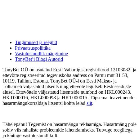
Tingimused ja reeglid
Privaatsuspoliitika
Vastutustundlik mängimine
TonyBet’i Blogi Autorid
TonyBet OÜ on asutatud Eesti Vabariigis, registrikood 12103082, ja
ettevõtte registreeritud tegevuskoha aadress on Parnu mnt 31-53,
10119, Tallinn, Estonia. TonyBet OÜ-l on Eesti Maksu- ja
Tolliameti väljastatud litsents ning ettevõte tegutseb Eesti seaduste
alusel. Ettevõttele väljastatud litsentside numbrid on HKL000243,
HKT000016, HKL000098 ja HKT000015. Täpsemat teavet nende
hasartmängukorraldaja litsentsi kohta leiad
siit
.
Tähelepanu! Tegemist on hasartmängu reklaamiga. Hasartmäng pole
sobiv viis rahaliste probleemide lahendamiseks. Tutvuge reeglitega
ja käituge vastutustundlikult!