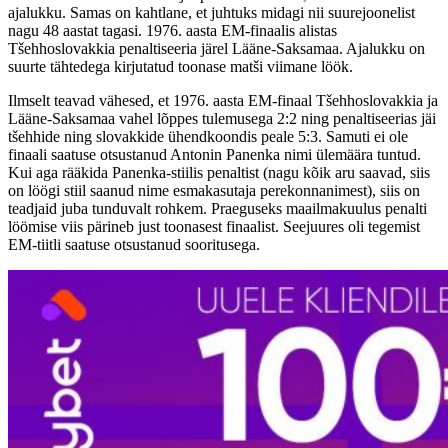
ajalukku. Samas on kahtlane, et juhtuks midagi nii suurejoonelist
nagu 48 aastat tagasi. 1976. aasta EM-finaalis alistas
Tšehhoslovakkia penaltiseeria järel Lääne-Saksamaa. Ajalukku on
suurte tähtedega kirjutatud toonase matši viimane löök.
Ilmselt teavad vähesed, et 1976. aasta EM-finaal Tšehhoslovakkia ja
Lääne-Saksamaa vahel lõppes tulemusega 2:2 ning penaltiseerias jäi
tšehhide ning slovakkide ühendkoondis peale 5:3. Samuti ei ole
finaali saatuse otsustanud Antonin Panenka nimi ülemäära tuntud.
Kui aga rääkida Panenka-stiilis penaltist (nagu kõik aru saavad, siis
on löögi stiil saanud nime esmakasutaja perekonnanimest), siis on
teadjaid juba tunduvalt rohkem. Praeguseks maailmakuulus penalti
löömise viis pärineb just toonasest finaalist. Seejuures oli tegemist
EM-tiitli saatuse otsustanud sooritusega.